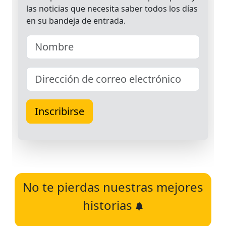
No te pierdas nuestras mejores
historias