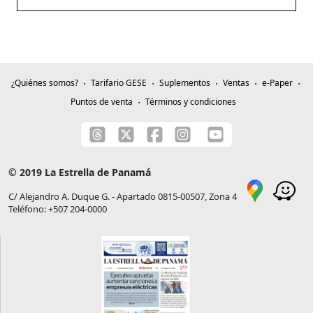
¿Quiénes somos?
Tarifario GESE
Suplementos
Ventas
e-Paper
Puntos de venta
Términos y condiciones
© 2019 La Estrella de Panamá
C/ Alejandro A. Duque G. - Apartado 0815-00507, Zona 4
Teléfono: +507 204-0000