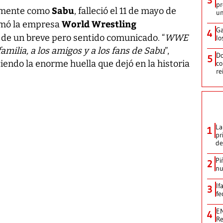
pr
Sabu
lmente como
, falleció el 11 de mayo de
un
World Wrestling
rmó la empresa
Ga
4
 de un breve pero sentido comunicado. “
WWE
lo
amilia, a los amigos y a los fans de Sabu
”,
Do
5
iendo la enorme huella que dejó en la historia
co
re
La
1
pr
de
Pi
2
nu
If
3
fe
EN
4
Re