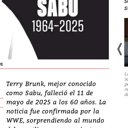
s
s
Un fuerte terremoto de magnitud
7,1 se registró este martes 28 de
WE
julio en la prefectura de Kumamoto,
L
al sur de Japón, provocando una
s
emergencia de gran
...
Terry Brunk, mejor conocido
p
r
como Sabu, falleció el 11 de
d
mayo de 2025 a los 60 años. La
noticia fue confirmada por la
WWE, sorprendiendo al mundo