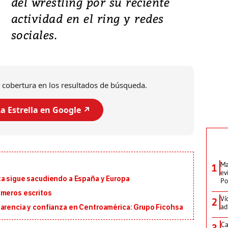
del wrestling por su reciente
actividad en el ring y redes
sociales.
 cobertura en los resultados de búsqueda.
a Estrella en Google ↗️
Ma
1
ev
ta sigue sacudiendo a España y Europa
Po
imeros escritos
Ví
2
ad
parencia y confianza en Centroamérica: Grupo Ficohsa
Ca
3