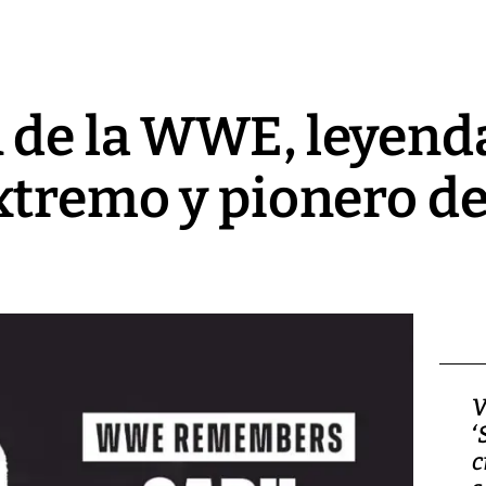
 de la WWE, leyenda
xtremo y pionero del
Video, Japón: Terremoto
V
deja heridos y graves
‘
daños en Kumamoto
c