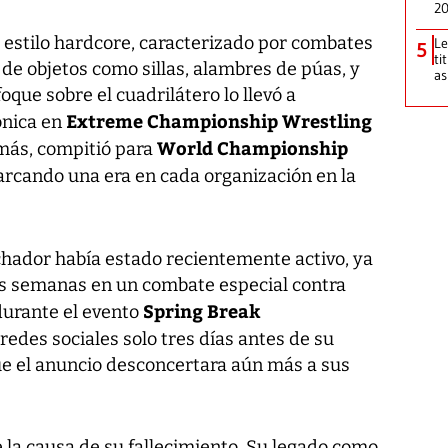
2
l estilo hardcore, caracterizado por combates
Le
5
ti
de objetos como sillas, alambres de púas, y
as
que sobre el cuadrilátero lo llevó a
Extreme Championship Wrestling
ónica en
World Championship
más, compitió para
arcando una era en cada organización en la
uchador había estado recientemente activo, ya
as semanas en un combate especial contra
Spring Break
durante el evento
 redes sociales solo tres días antes de su
que el anuncio desconcertara aún más a sus
la causa de su fallecimiento. Su legado como