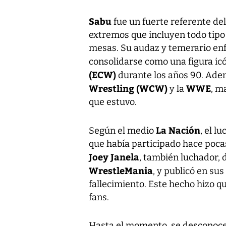
Sabu
fue un fuerte referente de
extremos que incluyen todo tipo 
mesas. Su audaz y temerario enfo
consolidarse como una figura ic
(ECW)
durante los años 90. Ade
Wrestling (WCW)
WWE
y la
, m
que estuvo.
La Nación
Según el medio
, el l
que había participado hace poc
Joey Janela
, también luchador, 
WrestleMania
, y publicó en sus
fallecimiento. Este hecho hizo 
fans.
Hasta el momento, se desconoce 