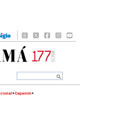
cional
Cepanim