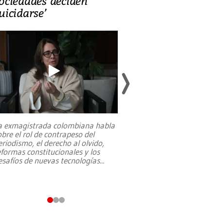
ociedades deciden
en defensa, ed
uicidarse’
tierras raras
a exmagistrada colombiana habla
Entre recuerdos y es
obre el rol de contrapeso del
referencias hacia sus
eriodismo, el derecho al olvido,
presidente de Brasil,
eformas constitucionales y los
da Silva, oficializó 
esafíos de nuevas tecnologías
...
candidatura
...