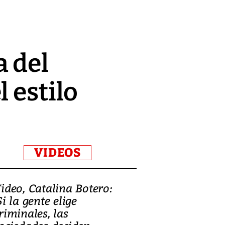
 del
 estilo
VIDEOS
ideo, Catalina Botero:
Video: Lula la
Si la gente elige
candidatura 
riminales, las
promesas de i