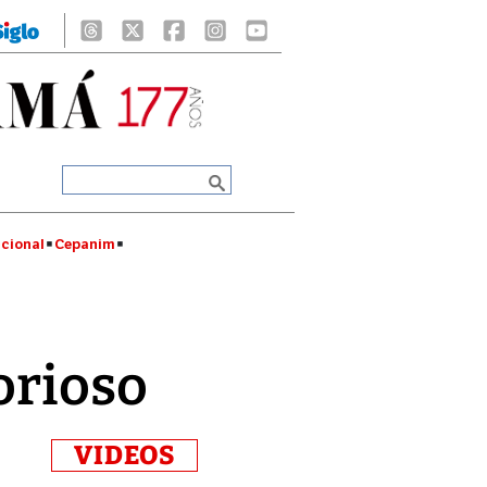
cional
Cepanim
orioso
VIDEOS