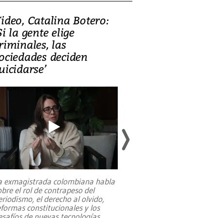
ideo, Catalina Botero:
Video: Lula la
Si la gente elige
candidatura 
riminales, las
promesas de i
ociedades deciden
en defensa, ed
uicidarse’
tierras raras
a exmagistrada colombiana habla
Entre recuerdos y es
obre el rol de contrapeso del
referencias hacia sus
eriodismo, el derecho al olvido,
presidente de Brasil,
eformas constitucionales y los
da Silva, oficializó 
esafíos de nuevas tecnologías
...
candidatura
...