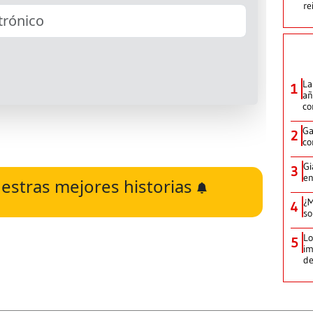
re
La
1
añ
c
Ga
2
co
Gi
3
en
estras mejores historias
¿M
4
so
Lo
5
im
de