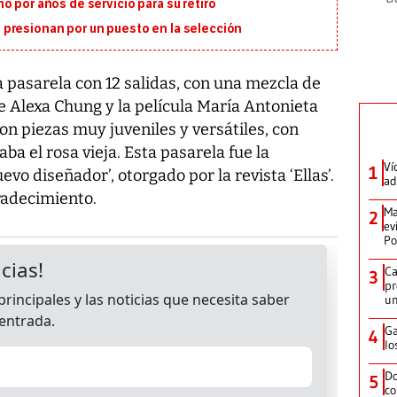
o por años de servicio para su retiro
presionan por un puesto en la selección
 pasarela con 12 salidas, con una mezcla de
e Alexa Chung y la película María Antonieta
on piezas muy juveniles y versátiles, con
ba el rosa vieja. Esta pasarela fue la
Ví
1
vo diseñador’, otorgado por la revista ‘Ellas’.
ad
radecimiento.
Ma
2
ev
Po
Ca
3
pr
un
Ga
4
lo
Do
5
co