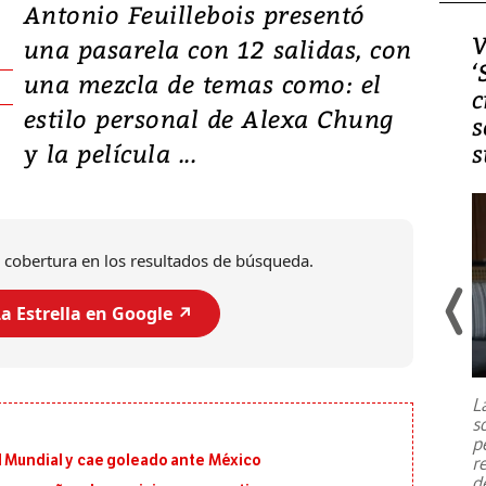
Antonio Feuillebois presentó
Video, Japón: Terremoto
V
una pasarela con 12 salidas, con
deja heridos y graves
‘
una mezcla de temas como: el
daños en Kumamoto
c
estilo personal de Alexa Chung
s
y la película ...
s
 cobertura en los resultados de búsqueda.
a Estrella en Google ↗️
Un fuerte terremoto de magnitud
7,1 se registró este martes 28 de
julio en la prefectura de Kumamoto,
L
al sur de Japón, provocando una
s
emergencia de gran
...
p
l Mundial y cae goleado ante México
r
d