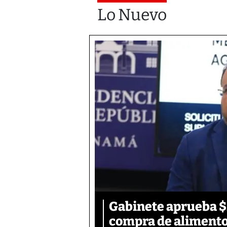
Lo Nuevo
Gabinete aprueba $2
compra de aliment