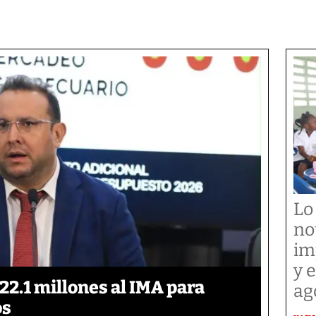
Lo
no
im
y 
2.1 millones al IMA para
ag
os