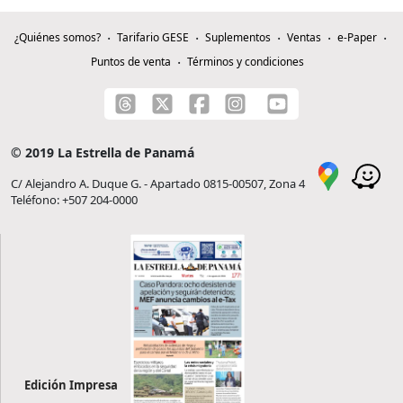
¿Quiénes somos?
Tarifario GESE
Suplementos
Ventas
e-Paper
Puntos de venta
Términos y condiciones
© 2019 La Estrella de Panamá
C/ Alejandro A. Duque G. - Apartado 0815-00507, Zona 4
Teléfono: +507 204-0000
Edición Impresa