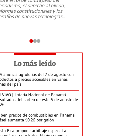
eriodismo, el derecho al olvido,
presidente de Brasil,
eformas constitucionales y los
da Silva, oficializó 
esafíos de nuevas tecnologías
...
candidatura
...
Lo más leído
A anuncia agroferias del 7 de agosto con
oductos a precios accesibles en varias
nas del país
 VIVO | Lotería Nacional de Panamá -
sultados del sorteo de este 5 de agosto de
026
ben precios de combustibles en Panamá:
ésel aumenta $0.26 por galón
sta Rica propone arbitraje especial a
namá para destrabar litigio comercial