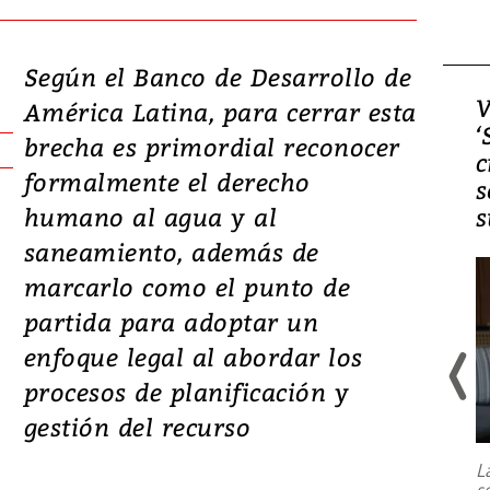
Según el Banco de Desarrollo de
Video, Japón: Terremoto
V
América Latina, para cerrar esta
deja heridos y graves
‘
brecha es primordial reconocer
daños en Kumamoto
c
formalmente el derecho
s
humano al agua y al
s
saneamiento, además de
marcarlo como el punto de
partida para adoptar un
enfoque legal al abordar los
procesos de planificación y
Un fuerte terremoto de magnitud
gestión del recurso
7,1 se registró este martes 28 de
julio en la prefectura de Kumamoto,
L
al sur de Japón, provocando una
s