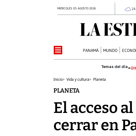
MIÉRCOLES 05 AGOSTO 2026
24
PANAMÁ
MUNDO
ECONO
Úl
Inicio
>
Vida y cultura
>
Planeta
PLANETA
El acceso a
cerrar en P