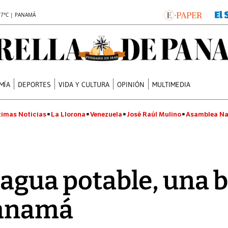
.7°C | PANAMÁ
MÍA
DEPORTES
VIDA Y CULTURA
OPINIÓN
MULTIMEDIA
timas Noticias
La Llorona
Venezuela
José Raúl Mulino
Asamblea Na
l agua potable, una 
anamá