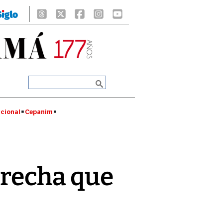
cional
Cepanim
brecha que