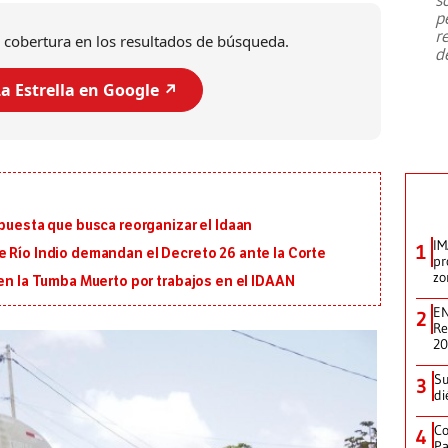
emergencia de gran
...
p
r
 cobertura en los resultados de búsqueda.
d
a Estrella en Google ↗️
opuesta que busca reorganizar el Idaan
IM
1
e Río Indio demandan el Decreto 26 ante la Corte
pr
zo
 en la Tumba Muerto por trabajos en el IDAAN
EN
2
Re
2
Su
3
di
Co
4
Pa