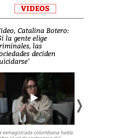
VIDEOS
ideo, Catalina Botero:
Video: Lula la
Si la gente elige
candidatura 
riminales, las
promesas de i
ociedades deciden
en defensa, ed
uicidarse’
tierras raras
a exmagistrada colombiana habla
Entre recuerdos y es
obre el rol de contrapeso del
referencias hacia sus