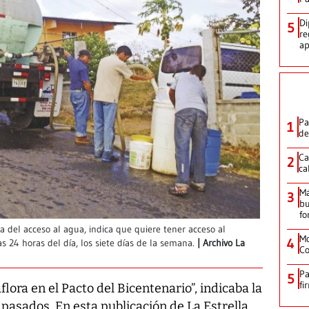
Di
5
re
ap
Pa
1
de
Ca
2
ca
M
3
bu
fo
a del acceso al agua, indica que quiere tener acceso al
Mo
4
 24 horas del día, los siete días de la semana.
Archivo La
Co
Pa
5
fi
flora en el Pacto del Bicentenario”, indicaba la
 pasados. En esta publicación de La Estrella