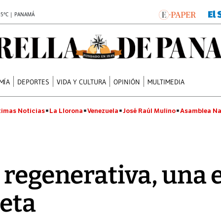
.5°C | PANAMÁ
MÍA
DEPORTES
VIDA Y CULTURA
OPINIÓN
MULTIMEDIA
timas Noticias
La Llorona
Venezuela
José Raúl Mulino
Asamblea Na
 regenerativa, una
neta