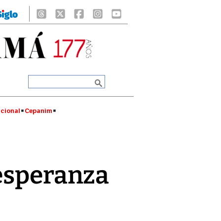
cional
Cepanim
 esperanza