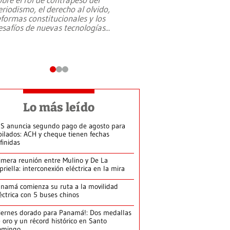
eriodismo, el derecho al olvido,
presidente de Brasil,
eformas constitucionales y los
da Silva, oficializó 
esafíos de nuevas tecnologías
...
candidatura
...
Lo más leído
S anuncia segundo pago de agosto para
bilados: ACH y cheque tienen fechas
finidas
imera reunión entre Mulino y De La
priella: interconexión eléctrica en la mira
namá comienza su ruta a la movilidad
éctrica con 5 buses chinos
iernes dorado para Panamá!: Dos medallas
 oro y un récord histórico en Santo
omingo