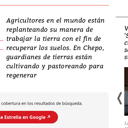
Agricultores en el mundo están
Video, Japón: Terremoto
V
replanteando su manera de
deja heridos y graves
‘
trabajar la tierra con el fin de
daños en Kumamoto
c
recuperar los suelos. En Chepo,
s
guardianes de tierras están
s
cultivando y pastoreando para
regenerar
 cobertura en los resultados de búsqueda.
Un fuerte terremoto de magnitud
7,1 se registró este martes 28 de
a Estrella en Google ↗️
julio en la prefectura de Kumamoto,
L
al sur de Japón, provocando una
s