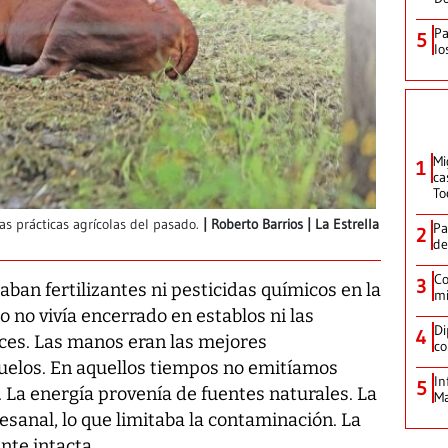
Pa
5
lo
Mi
1
ca
T
as prácticas agrícolas del pasado.
Roberto Barrios | La Estrella
Pa
2
de
Co
3
aban fertilizantes ni pesticidas químicos en la
mi
do no vivía encerrado en establos ni las
Di
4
eces. Las manos eran las mejores
co
suelos. En aquellos tiempos no emitíamos
In
5
 La energía provenía de fuentes naturales. La
Ma
esanal, lo que limitaba la contaminación. La
nte intacta.