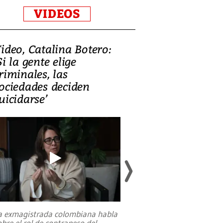
VIDEOS
ideo, Catalina Botero:
Video: Lula la
Si la gente elige
candidatura 
riminales, las
promesas de i
ociedades deciden
en defensa, ed
uicidarse’
tierras raras
a exmagistrada colombiana habla
Entre recuerdos y es
obre el rol de contrapeso del
referencias hacia sus