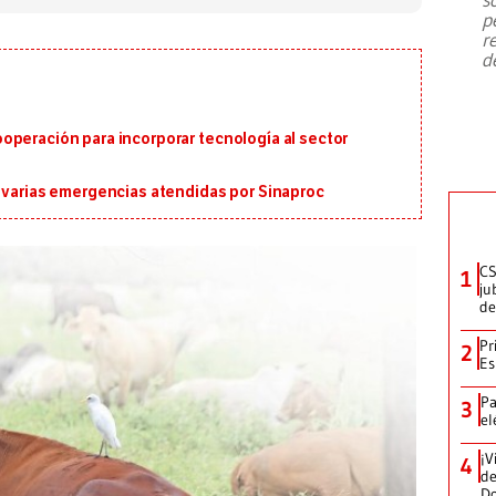
emergencia de gran
...
p
r
d
operación para incorporar tecnología al sector
n varias emergencias atendidas por Sinaproc
CS
1
ju
de
Pr
2
Es
Pa
3
el
¡V
4
de
D