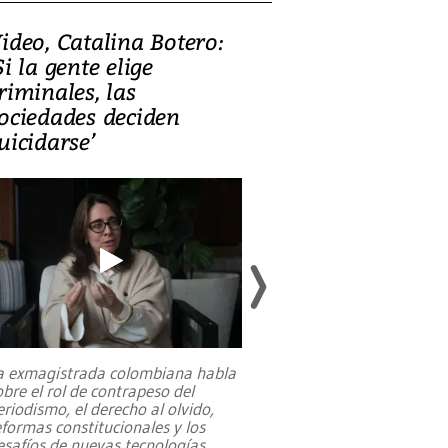
ideo, Catalina Botero:
Video: Lula la
Si la gente elige
candidatura 
riminales, las
promesas de i
ociedades deciden
en defensa, ed
uicidarse’
tierras raras
a exmagistrada colombiana habla
Entre recuerdos y es
obre el rol de contrapeso del
referencias hacia sus
eriodismo, el derecho al olvido,
presidente de Brasil,
eformas constitucionales y los
da Silva, oficializó 
esafíos de nuevas tecnologías
...
candidatura
...