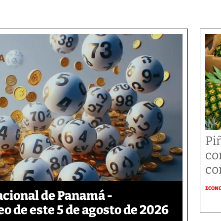
Pi
co
co
ECON
acional de Panamá -
eo de este 5 de agosto de 2026