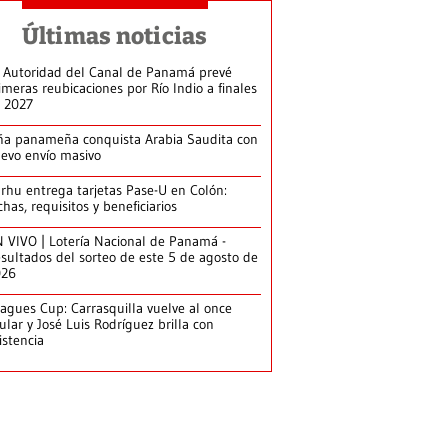
Últimas noticias
 Autoridad del Canal de Panamá prevé
imeras reubicaciones por Río Indio a finales
 2027
ña panameña conquista Arabia Saudita con
evo envío masivo
arhu entrega tarjetas Pase-U en Colón:
chas, requisitos y beneficiarios
 VIVO | Lotería Nacional de Panamá -
sultados del sorteo de este 5 de agosto de
026
agues Cup: Carrasquilla vuelve al once
tular y José Luis Rodríguez brilla con
istencia