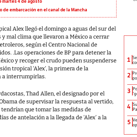
e martes 4 de agosto
io de embarcación en el canal de la Mancha
al Alex llegó el domingo a aguas del sur del
 y mal clima que llevaron a México a cerrar
etroleros, según el Centro Nacional de
os. .Las operaciones de BP para detener la
Se
1
 México y recoger el crudo pueden suspenderse
co
ón tropical ‘Alex’, la primera de la
Pr
2
a a interrumpirlas.
po
Po
3
rdacostas, Thad Allen, el designado por el
‘g
Obama de supervisar la respuesta al vertido,
Su
4
e tendrían que tomar las medidas de
P
as de antelación a la llegada de ‘Alex’ a la
Ve
5
op