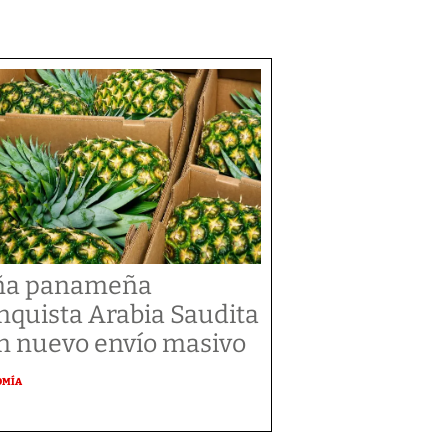
ña panameña
nquista Arabia Saudita
n nuevo envío masivo
OMÍA