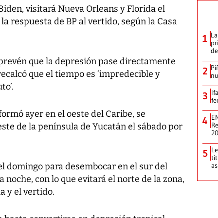
Biden, visitará Nueva Orleans y Florida el
a respuesta de BP al vertido, según la Casa
La
1
pr
de
prevén que la depresión pase directamente
Pi
2
recalcó que el tiempo es ‘impredecible y
nu
to’.
If
3
fe
formó ayer en el oeste del Caribe, se
EN
4
Re
 este de la península de Yucatán el sábado por
2
Le
5
ti
el domingo para desembocar en el sur del
as
 noche, con lo que evitará el norte de la zona,
 y el vertido.