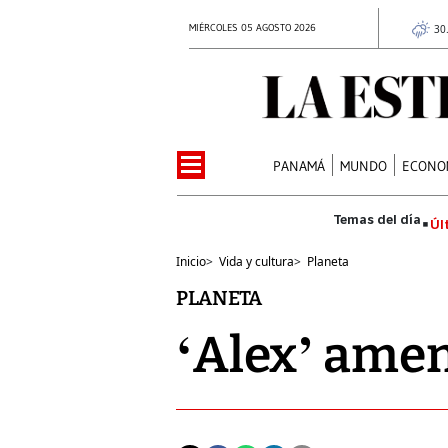
MIÉRCOLES 05 AGOSTO 2026
30
PANAMÁ
MUNDO
ECONO
Úl
Inicio
>
Vida y cultura
>
Planeta
PLANETA
‘Alex’ amen