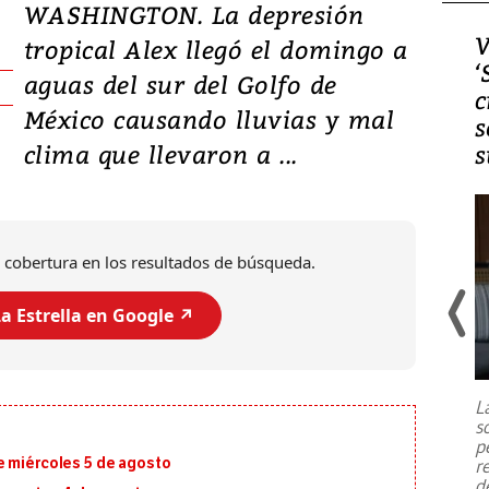
WASHINGTON. La depresión
Video, Japón: Terremoto
V
tropical Alex llegó el domingo a
deja heridos y graves
‘
aguas del sur del Golfo de
daños en Kumamoto
c
México causando lluvias y mal
s
clima que llevaron a ...
s
 cobertura en los resultados de búsqueda.
a Estrella en Google ↗️
Un fuerte terremoto de magnitud
7,1 se registró este martes 28 de
julio en la prefectura de Kumamoto,
L
al sur de Japón, provocando una
s
emergencia de gran
...
p
e miércoles 5 de agosto
r
d