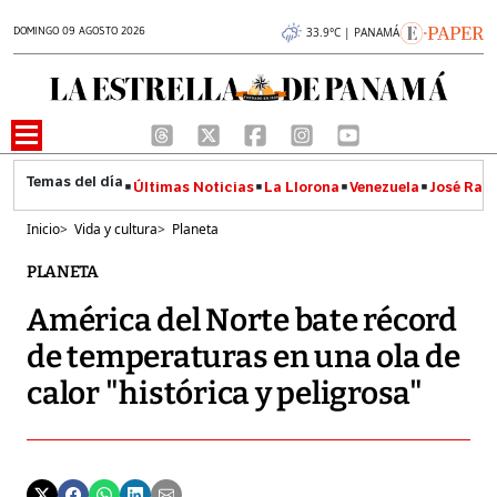
DOMINGO 09 AGOSTO 2026
33.9°C | PANAMÁ
Últimas Noticias
La Llorona
Venezuela
José Raúl
Inicio
>
Vida y cultura
>
Planeta
PLANETA
América del Norte bate récord
de temperaturas en una ola de
calor "histórica y peligrosa"