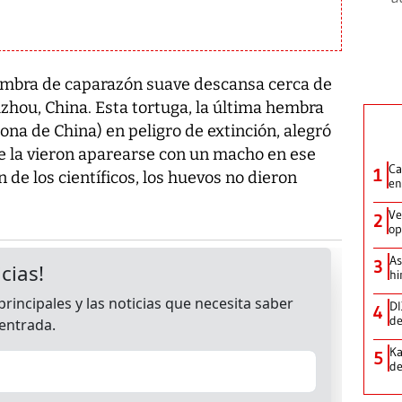
bra de caparazón suave descansa cerca de
uzhou, China. Esta tortuga, la última hembra
ona de China) en peligro de extinción, alegró
ue la vieron aparearse con un macho en ese
Ca
1
n de los científicos, los huevos no dieron
en
Ve
2
op
As
3
hi
DI
4
de
Ka
5
de