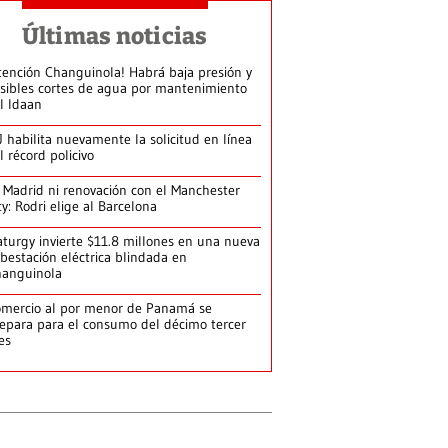
Últimas noticias
tención Changuinola! Habrá baja presión y
sibles cortes de agua por mantenimiento
l Idaan
J habilita nuevamente la solicitud en línea
l récord policivo
 Madrid ni renovación con el Manchester
ty: Rodri elige al Barcelona
turgy invierte $11.8 millones en una nueva
bestación eléctrica blindada en
hanguinola
mercio al por menor de Panamá se
epara para el consumo del décimo tercer
es