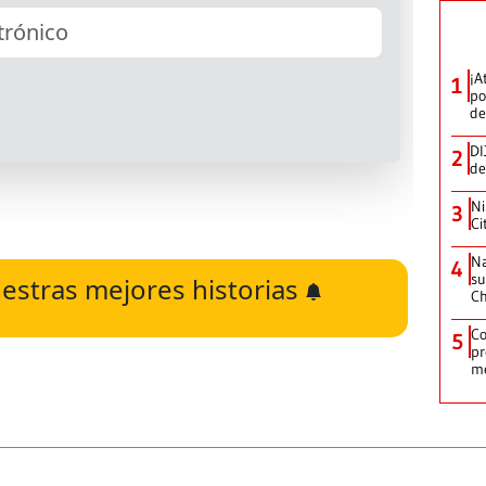
¡A
1
po
de
DI
2
de
Ni
3
Ci
Na
4
su
estras mejores historias
C
Co
5
pr
m