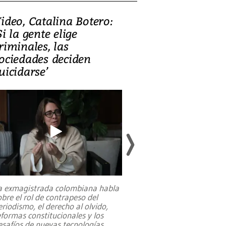
ideo, Catalina Botero:
Video: Lula la
Si la gente elige
candidatura 
riminales, las
promesas de i
ociedades deciden
en defensa, ed
uicidarse’
tierras raras
a exmagistrada colombiana habla
Entre recuerdos y es
obre el rol de contrapeso del
referencias hacia sus
eriodismo, el derecho al olvido,
presidente de Brasil,
eformas constitucionales y los
da Silva, oficializó 
esafíos de nuevas tecnologías
...
candidatura
...