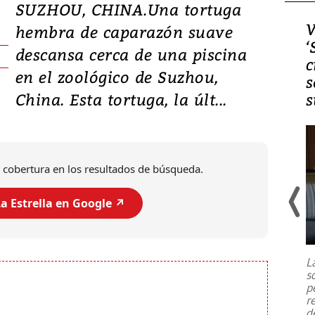
SUZHOU, CHINA.Una tortuga
Video, Japón: Terremoto
V
hembra de caparazón suave
deja heridos y graves
‘
descansa cerca de una piscina
daños en Kumamoto
c
en el zoológico de Suzhou,
s
China. Esta tortuga, la últ...
s
 cobertura en los resultados de búsqueda.
a Estrella en Google ↗️
Un fuerte terremoto de magnitud
7,1 se registró este martes 28 de
julio en la prefectura de Kumamoto,
L
al sur de Japón, provocando una
s
emergencia de gran
...
p
r
d