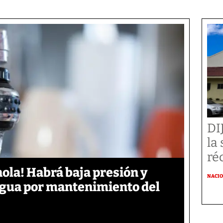
DI
la
ré
ola! Habrá baja presión y
NACI
 agua por mantenimiento del