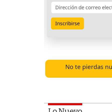
No te pierdas nu
Lo Nuevo