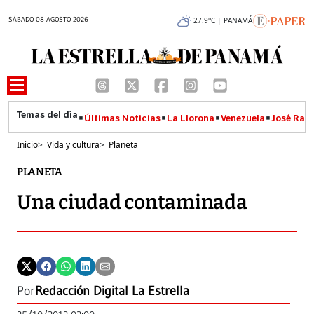
SÁBADO 08 AGOSTO 2026
27.9°C | PANAMÁ
Últimas Noticias
La Llorona
Venezuela
José Raúl
Inicio
>
Vida y cultura
>
Planeta
PLANETA
Una ciudad contaminada
Por
Redacción Digital La Estrella