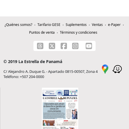
¿Quiénes somos?
Tarifario GESE
Suplementos
Ventas
e-Paper
Puntos de venta
Términos y condiciones
© 2019 La Estrella de Panamá
C/ Alejandro A. Duque G. - Apartado 0815-00507, Zona 4
Teléfono: +507 204-0000