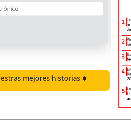
La
1
pr
de
Pi
2
nu
If
3
fe
EN
4
Re
estras mejores historias
2
Le
5
ti
as