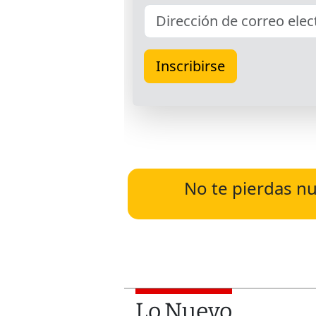
No te pierdas nu
Lo Nuevo