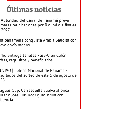
Últimas noticias
 Autoridad del Canal de Panamá prevé
imeras reubicaciones por Río Indio a finales
 2027
ña panameña conquista Arabia Saudita con
evo envío masivo
arhu entrega tarjetas Pase-U en Colón:
chas, requisitos y beneficiarios
 VIVO | Lotería Nacional de Panamá -
sultados del sorteo de este 5 de agosto de
026
agues Cup: Carrasquilla vuelve al once
tular y José Luis Rodríguez brilla con
istencia