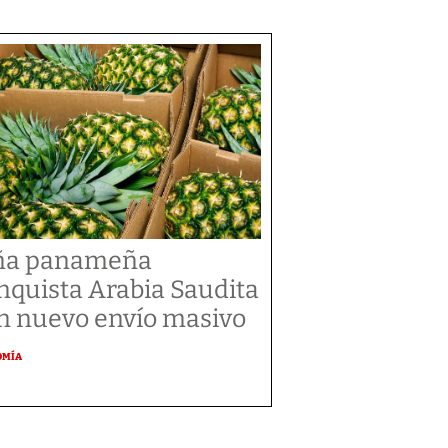
ña panameña
nquista Arabia Saudita
n nuevo envío masivo
OMÍA