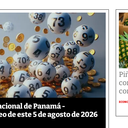
Pi
co
co
ECON
acional de Panamá -
eo de este 5 de agosto de 2026