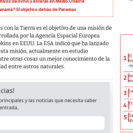
hivos de ovnis y esferas en Medio Oriente
Panamá? El objetivo detrás de Panamax
 con la Tierra es el objetivo de una misión de
rrollada por la Agencia Espacial Europea
pkins en EEUU. La ESA indicó que ha lanzado
esta misión, actualmente en estudio
El
1
tre otras cosas un mejor conocimiento de la
hi
re
idad entre astros naturales.
An
2
es
La
3
Et
4
Sa
5
qu