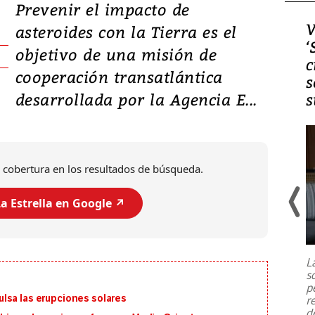
Prevenir el impacto de
Video, Japón: Terremoto
V
asteroides con la Tierra es el
deja heridos y graves
‘
objetivo de una misión de
daños en Kumamoto
c
cooperación transatlántica
s
desarrollada por la Agencia E...
s
 cobertura en los resultados de búsqueda.
a Estrella en Google ↗️
Un fuerte terremoto de magnitud
7,1 se registró este martes 28 de
julio en la prefectura de Kumamoto,
L
al sur de Japón, provocando una
s
emergencia de gran
...
p
lsa las erupciones solares
r
d