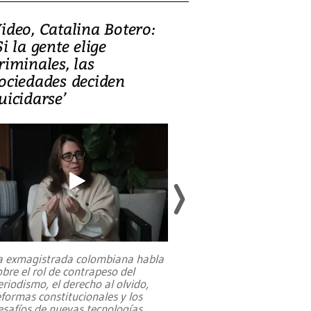
ideo, Catalina Botero:
Video: Lula la
Si la gente elige
candidatura 
riminales, las
promesas de i
ociedades deciden
en defensa, ed
uicidarse’
tierras raras
a exmagistrada colombiana habla
Entre recuerdos y es
obre el rol de contrapeso del
referencias hacia sus
eriodismo, el derecho al olvido,
presidente de Brasil,
eformas constitucionales y los
da Silva, oficializó 
esafíos de nuevas tecnologías
...
candidatura
...