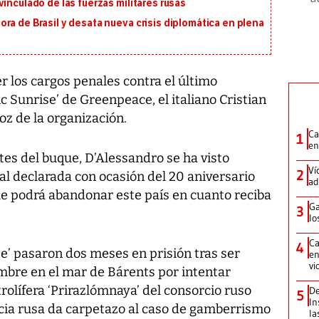
inculado de las fuerzas militares rusas
ra de Brasil y desata nueva crisis diplomática en plena
er los cargos penales contra el último
c Sunrise’ de Greenpeace, el italiano Cristian
z de la organización.
Ca
1
en
ntes del buque, D’Alessandro se ha visto
Ví
2
al declarada con ocasión del 20 aniversario
ad
que podrá abandonar este país en cuanto reciba
Ga
3
lo
Ca
4
se’ pasaron dos meses en prisión tras ser
en
vi
bre en el mar de Bárents por intentar
olífera ‘Prirazlómnaya’ del consorcio ruso
De
5
In
icia rusa da carpetazo al caso de gamberrismo
la