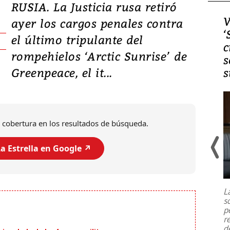
RUSIA. La Justicia rusa retiró
Video, Japón: Terremoto
V
ayer los cargos penales contra
deja heridos y graves
‘
el último tripulante del
daños en Kumamoto
c
rompehielos ‘Arctic Sunrise’ de
s
Greenpeace, el it...
s
 cobertura en los resultados de búsqueda.
a Estrella en Google ↗️
Un fuerte terremoto de magnitud
7,1 se registró este martes 28 de
julio en la prefectura de Kumamoto,
L
al sur de Japón, provocando una
s
emergencia de gran
...
p
r
d