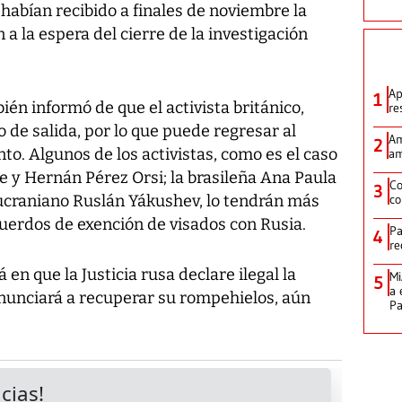
e habían recibido a finales de noviembre la
 a la espera del cierre de la investigación
Ap
1
n informó de que el activista británico,
re
o de salida, por lo que puede regresar al
Am
2
o. Algunos de los activistas, como es el caso
am
e y Hernán Pérez Orsi; la brasileña Ana Paula
Co
3
 ucraniano Ruslán Yákushev, lo tendrán más
co
acuerdos de exención de visados con Rusia.
Pa
4
re
en que la Justicia rusa declare ilegal la
Mi
5
a 
enunciará a recuperar su rompehielos, aún
P