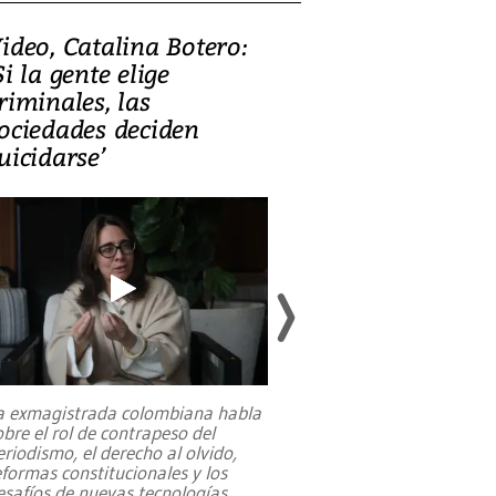
ideo, Catalina Botero:
Video: Lula la
Si la gente elige
candidatura 
riminales, las
promesas de i
ociedades deciden
en defensa, ed
uicidarse’
tierras raras
a exmagistrada colombiana habla
Entre recuerdos y es
obre el rol de contrapeso del
referencias hacia sus
eriodismo, el derecho al olvido,
presidente de Brasil,
eformas constitucionales y los
da Silva, oficializó 
esafíos de nuevas tecnologías
...
candidatura
...