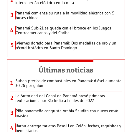
2
interconexión eléctrica en la mira
Panamá comienza su ruta a la movilidad eléctrica con 5
3
buses chinos
Panamá Sub-21 se queda con el bronce en los Juegos
4
Centroamericanos y del Caribe
¡Viernes dorado para Panamá!: Dos medallas de oro y un
5
récord histórico en Santo Domingo
Últimas noticias
Suben precios de combustibles en Panamá: diésel aumenta
1
$0.26 por galón
La Autoridad del Canal de Panamá prevé primeras
2
reubicaciones por Río Indio a finales de 2027
Piña panameña conquista Arabia Saudita con nuevo envío
3
masivo
Ifarhu entrega tarjetas Pase-U en Colón: fechas, requisitos y
4
beneficiarios