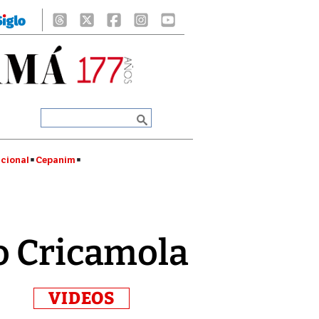
cional
Cepanim
ío Cricamola
VIDEOS