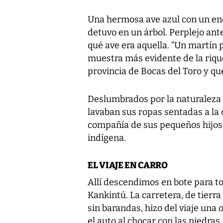
Una hermosa ave azul con un eno
detuvo en un árbol. Perplejo ant
qué ave era aquella. “Un martín p
muestra más evidente de la rique
provincia de Bocas del Toro y 
Deslumbrados por la naturaleza y
lavaban sus ropas sentadas a la o
compañía de sus pequeños hijos, l
indígena.
EL VIAJE EN CARRO
Allí descendimos en bote para t
Kankintú. La carretera, de tier
sin barandas, hizo del viaje una
el auto al chocar con las piedras,