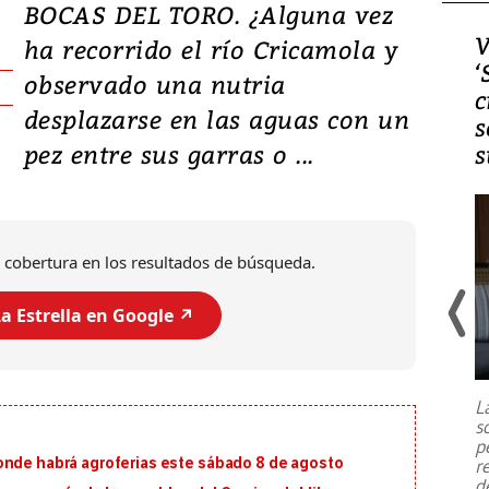
BOCAS DEL TORO. ¿Alguna vez
Video, Japón: Terremoto
V
ha recorrido el río Cricamola y
deja heridos y graves
‘
observado una nutria
daños en Kumamoto
c
desplazarse en las aguas con un
s
pez entre sus garras o ...
s
 cobertura en los resultados de búsqueda.
a Estrella en Google ↗️
Un fuerte terremoto de magnitud
7,1 se registró este martes 28 de
julio en la prefectura de Kumamoto,
L
al sur de Japón, provocando una
s
emergencia de gran
...
p
onde habrá agroferias este sábado 8 de agosto
r
d