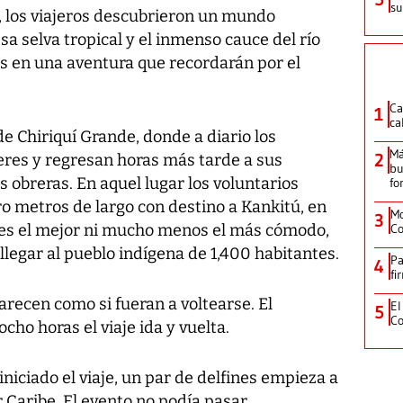
su
l, los viajeros descubrieron un mundo
 selva tropical y el inmenso cauce del río
as en una aventura que recordarán por el
Ca
1
ca
de Chiriquí Grande, donde a diario los
Má
2
eres y regresan horas más tarde a sus
bu
obreras. En aquel lugar los voluntarios
fo
o metros de largo con destino a Kankitú, en
Mo
3
o es el mejor ni mucho menos el más cómodo,
Co
a llegar al pueblo indígena de 1,400 habitantes.
Pa
4
fi
arecen como si fueran a voltearse. El
El
5
Co
cho horas el viaje ida y vuelta.
niciado el viaje, un par de delfines empieza a
 Caribe. El evento no podía pasar