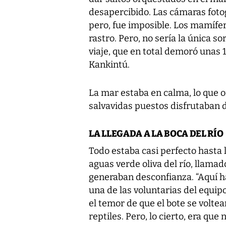
desapercibido. Las cámaras foto
pero, fue imposible. Los mamífe
rastro. Pero, no sería la única 
viaje, que en total demoró unas
Kankintú.
La mar estaba en calma, lo que of
salvavidas puestos disfrutaban d
LA LLEGADA A LA BOCA DEL RÍO
Todo estaba casi perfecto hasta l
aguas verde oliva del río, llamad
generaban desconfianza. “Aquí ha
una de las voluntarias del equip
el temor de que el bote se volte
reptiles. Pero, lo cierto, era que