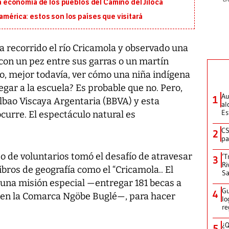
 la economía de los pueblos del Camino del Jiloca
américa: estos son los países que visitará
recorrido el río Cricamola y observado una
con un pez entre sus garras o un martín
o, mejor todavía, ver cómo una niña indígena
gar a la escuela? Es probable que no. Pero,
Au
1
lbao Viscaya Argentaria (BBVA) y esta
al
Es
ocurre. El espectáculo natural es
CS
2
pa
o de voluntarios tomó el desafío de atravesar
‘T
3
Ri
libros de geografía como el “Cricamola.. El
Sa
 una misión especial —entregar 181 becas a
Gu
4
, en la Comarca Ngöbe Buglé—, para hacer
lo
re
¿Q
5