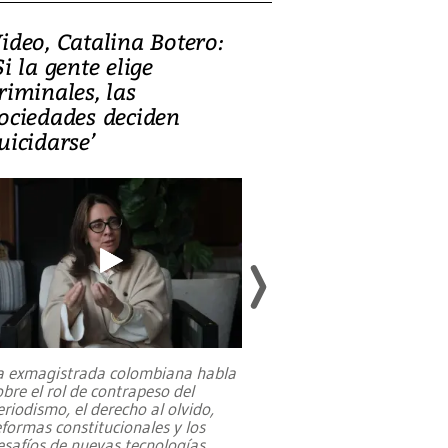
ideo, Catalina Botero:
Video: Lula la
Si la gente elige
candidatura 
riminales, las
promesas de i
ociedades deciden
en defensa, ed
uicidarse’
tierras raras
a exmagistrada colombiana habla
Entre recuerdos y es
obre el rol de contrapeso del
referencias hacia sus
eriodismo, el derecho al olvido,
presidente de Brasil,
eformas constitucionales y los
da Silva, oficializó 
esafíos de nuevas tecnologías
...
candidatura
...