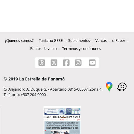
¿Quiénes somos?
Tarifario GESE
Suplementos
Ventas
e-Paper
Puntos de venta
Términos y condiciones
© 2019 La Estrella de Panamá
C/ Alejandro A. Duque G. - Apartado 0815-00507, Zona 4
Teléfono: +507 204-0000