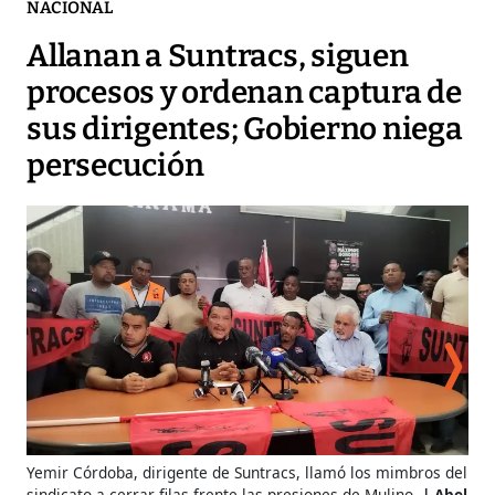
NACIONAL
Allanan a Suntracs, siguen
procesos y ordenan captura de
sus dirigentes; Gobierno niega
persecución
Yemir Córdoba, dirigente de Suntracs, llamó los mimbros del
Pol
sindicato a cerrar filas frente las presiones de Mulino.
Abel
ave