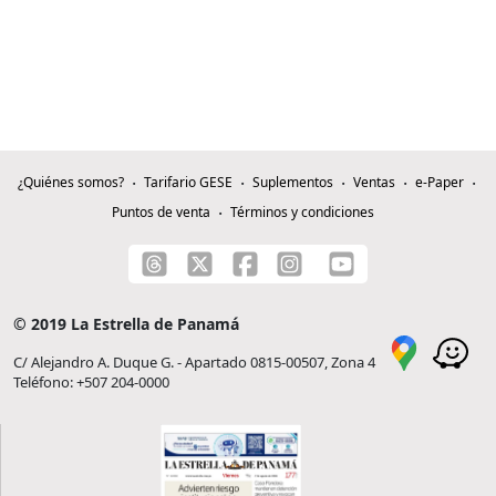
¿Quiénes somos?
Tarifario GESE
Suplementos
Ventas
e-Paper
Puntos de venta
Términos y condiciones
© 2019 La Estrella de Panamá
C/ Alejandro A. Duque G. - Apartado 0815-00507, Zona 4
Teléfono: +507 204-0000