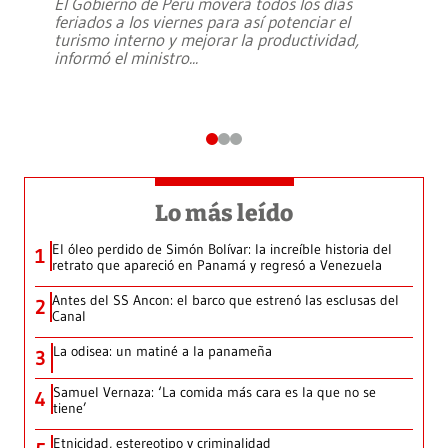
El Gobierno de Perú moverá todos los días
feriados a los viernes para así potenciar el
turismo interno y mejorar la productividad,
informó el ministro
...
Lo más leído
El óleo perdido de Simón Bolívar: la increíble historia del
1
retrato que apareció en Panamá y regresó a Venezuela
Antes del SS Ancon: el barco que estrenó las esclusas del
2
Canal
La odisea: un matiné a la panameña
3
Samuel Vernaza: ‘La comida más cara es la que no se
4
tiene’
Etnicidad, estereotipo y criminalidad