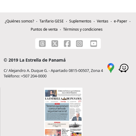
¿Quiénes somos?
Tarifario GESE
Suplementos
Ventas
e-Paper
Puntos de venta
Términos y condiciones
© 2019 La Estrella de Panamá
C/ Alejandro A. Duque G. - Apartado 0815-00507, Zona 4
Teléfono: +507 204-0000