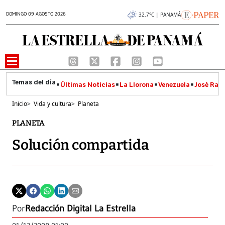
DOMINGO 09 AGOSTO 2026
32.7°C | PANAMÁ
Últimas Noticias
La Llorona
Venezuela
José Raúl
Inicio
>
Vida y cultura
>
Planeta
PLANETA
Solución compartida
Por
Redacción Digital La Estrella