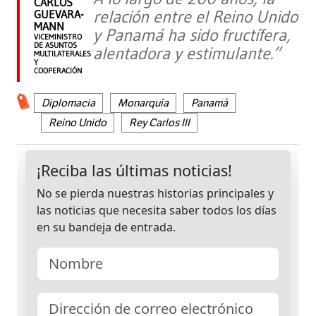
CARLOS
relación entre el Reino Unido
GUEVARA-
MANN
y Panamá ha sido fructífera,
VICEMINISTRO
DE ASUNTOS
alentadora y estimulante.”
MULTILATERALES
Y
COOPERACIÓN
Diplomacia
Monarquía
Panamá
Reino Unido
Rey Carlos III