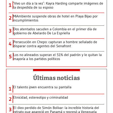
‘Vivo un día a la vez’: Kayra Harding comparte imágenes de
1
la despedida de su esposo
MiAmbiente suspende obras de hotel en Playa Bijao por
2
incumplimientos
Dos atentados sacuden a Colombia en el primer día de
3
gobierno de Abelardo De La Espriella
Persecución en Chepo: capturan a hombre señalado de
4
disparar contra agentes del Senafront
Los no alineados superan el 51% del padrón y le quitan la
5
mayoría a los partidos políticos
Últimas noticias
El talento joven encuentra su pantalla​
1
Etnicidad, estereotipo y criminalidad
2
El óleo perdido de Simón Bolívar: la increíble historia del
3
retrato que apareció en Panamá y regresó a Venezuela