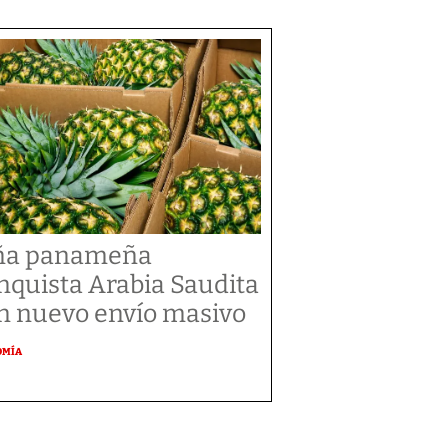
ña panameña
nquista Arabia Saudita
n nuevo envío masivo
OMÍA