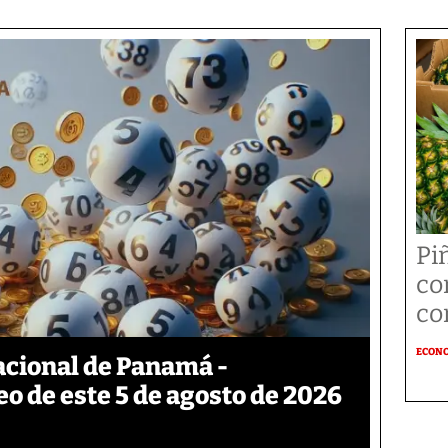
Pi
co
co
ECON
acional de Panamá -
eo de este 5 de agosto de 2026