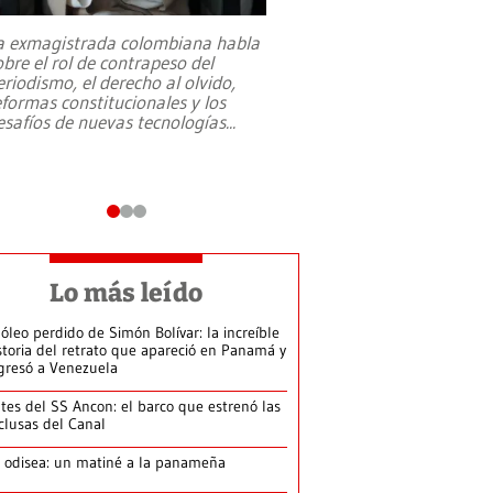
a exmagistrada colombiana habla
Entre recuerdos y es
obre el rol de contrapeso del
referencias hacia sus
eriodismo, el derecho al olvido,
presidente de Brasil,
eformas constitucionales y los
da Silva, oficializó 
esafíos de nuevas tecnologías
...
candidatura
...
Lo más leído
 óleo perdido de Simón Bolívar: la increíble
storia del retrato que apareció en Panamá y
gresó a Venezuela
tes del SS Ancon: el barco que estrenó las
clusas del Canal
 odisea: un matiné a la panameña