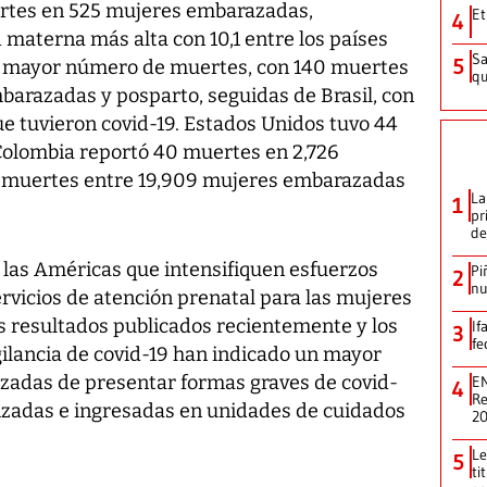
rtes en 525 mujeres embarazadas,
Et
4
materna más alta con 10,1 entre los países
Sa
5
el mayor número de muertes, con 140 muertes
qu
barazadas y posparto, seguidas de Brasil, con
e tuvieron covid-19. Estados Unidos tuvo 44
Colombia reportó 40 muertes en 2,726
 muertes entre 19,909 mujeres embarazadas
La
1
pr
de
 las Américas que intensifiquen esfuerzos
Pi
2
nu
ervicios de atención prenatal para las mujeres
 resultados publicados recientemente y los
If
3
fe
gilancia de covid-19 han indicado un mayor
zadas de presentar formas graves de covid-
EN
4
Re
talizadas e ingresadas en unidades de cuidados
2
Le
5
ti