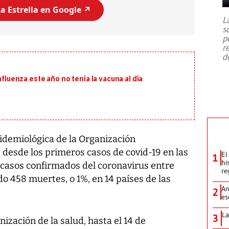
7,1 se registró este martes 28 de
a Estrella en Google ↗️
julio en la prefectura de Kumamoto,
L
al sur de Japón, provocando una
s
emergencia de gran
...
p
r
d
nfluenza este año no tenía la vacuna al día
pidemiológica de la Organización
 desde los primeros casos de covid-19 en las
El
1
hi
 casos confirmados del coronavirus entre
re
 458 muertes, o 1%, en 14 países de las
An
2
es
La
3
zación de la salud, hasta el 14 de