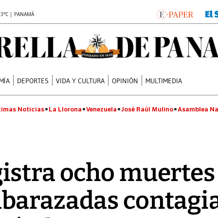
.3°C | PANAMÁ
MÍA
DEPORTES
VIDA Y CULTURA
OPINIÓN
MULTIMEDIA
timas Noticias
La Llorona
Venezuela
José Raúl Mulino
Asamblea Na
istra ocho muertes
barazadas contagi