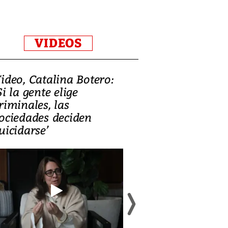
VIDEOS
ideo, Catalina Botero:
Video: Lula la
Si la gente elige
candidatura 
riminales, las
promesas de i
ociedades deciden
en defensa, ed
uicidarse’
tierras raras