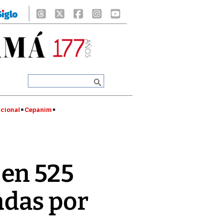
cional
Cepanim
 en 525
adas por