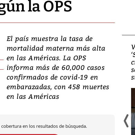
gún la OPS
El país muestra la tasa de
Video, Japón: Terremoto
V
mortalidad materna más alta
deja heridos y graves
‘
en las Américas. La OPS
daños en Kumamoto
c
informa más de 60,000 casos
s
confirmados de covid-19 en
s
embarazadas, con 458 muertes
en las Américas
 cobertura en los resultados de búsqueda.
Un fuerte terremoto de magnitud