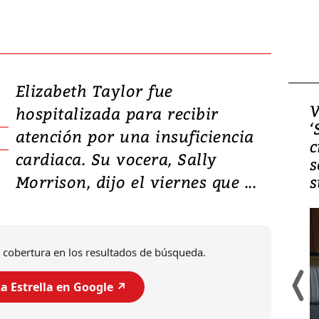
Elizabeth Taylor fue
Video, Japón: Terremoto
V
hospitalizada para recibir
deja heridos y graves
‘
atención por una insuficiencia
daños en Kumamoto
c
cardiaca. Su vocera, Sally
s
Morrison, dijo el viernes que ...
s
 cobertura en los resultados de búsqueda.
a Estrella en Google ↗️
Un fuerte terremoto de magnitud