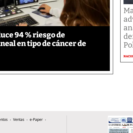
Ma
ad
an
duce 94 % riesgo de
de
neal en tipo de cáncer de
Po
NACI
ntos
Ventas
e-Paper