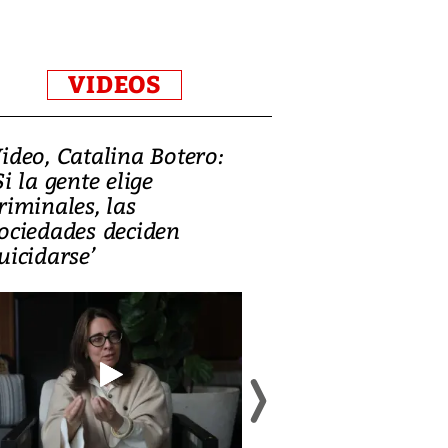
VIDEOS
ideo, Catalina Botero:
Video: Lula la
Si la gente elige
candidatura 
riminales, las
promesas de i
ociedades deciden
en defensa, ed
uicidarse’
tierras raras