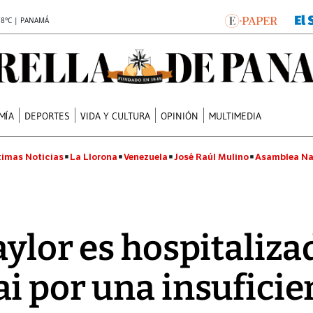
.8°C | PANAMÁ
MÍA
DEPORTES
VIDA Y CULTURA
OPINIÓN
MULTIMEDIA
timas Noticias
La Llorona
Venezuela
José Raúl Mulino
Asamblea Na
ylor es hospitaliza
i por una insuficie