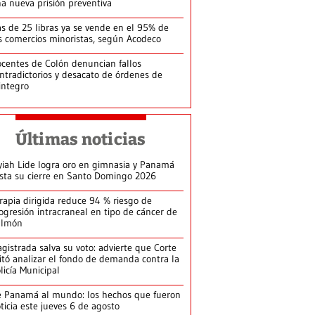
a nueva prisión preventiva
s de 25 libras ya se vende en el 95% de
s comercios minoristas, según Acodeco
centes de Colón denuncian fallos
ntradictorios y desacato de órdenes de
integro
Últimas noticias
yiah Lide logra oro en gimnasia y Panamá
ista su cierre en Santo Domingo 2026
rapia dirigida reduce 94 % riesgo de
ogresión intracraneal en tipo de cáncer de
ulmón
gistrada salva su voto: advierte que Corte
itó analizar el fondo de demanda contra la
licía Municipal
 Panamá al mundo: los hechos que fueron
ticia este jueves 6 de agosto