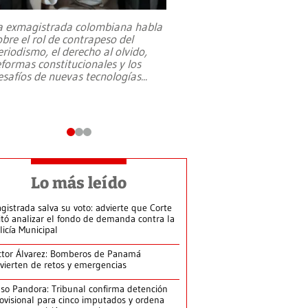
a exmagistrada colombiana habla
Entre recuerdos y es
obre el rol de contrapeso del
referencias hacia sus
eriodismo, el derecho al olvido,
presidente de Brasil,
eformas constitucionales y los
da Silva, oficializó 
esafíos de nuevas tecnologías
...
candidatura
...
Lo más leído
gistrada salva su voto: advierte que Corte
itó analizar el fondo de demanda contra la
licía Municipal
ctor Álvarez: Bomberos de Panamá
vierten de retos y emergencias
so Pandora: Tribunal confirma detención
ovisional para cinco imputados y ordena