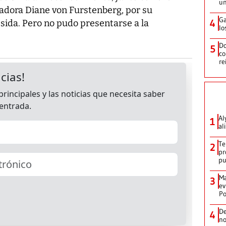
un
eñadora Diane von Furstenberg, por su
Ga
4
 sida. Pero no pudo presentarse a la
lo
Do
5
co
re
Al
1
al
Te
2
pr
p
Ma
3
ev
Po
De
4
no