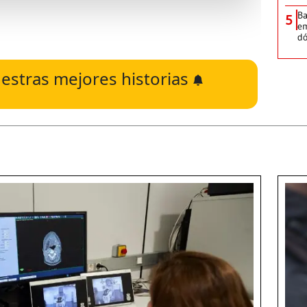
Ba
5
em
dó
estras mejores historias