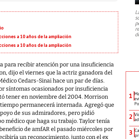
7,1 se registró este martes 28 de
julio en la prefectura de Kumamoto,
L
al sur de Japón, provocando una
s
emergencia de gran
...
p
io
r
d
ecciones a 10 años de la ampliación
ecciones a 10 años de la ampliación
a para recibir atención por una insuficiencia
on, dijo el viernes que la actriz ganadora del
Médico Cedars-Sinai hace un par de días.
por síntomas ocasionados por insuficiencia
Ma
1
tó tener en noviembre del 2004. Morrison
ev
Po
 tiempo permanecerá internada. Agregó que
 apoyo de sus admiradores, pero pidió
Ví
2
ad
po médico que haga su trabajo. Taylor tenía
 beneficio de amfAR el pasado miércoles por
Ca
3
pr
cibiría un reconocimiento, junto con el ex