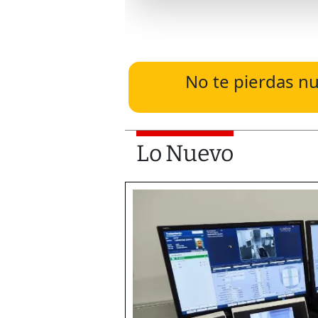
No te pierdas nu
Lo Nuevo