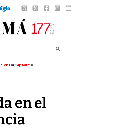
cional
Cepanim
da en el
ncia