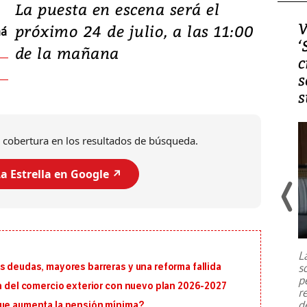
La puesta en escena será el
Video, Japón: Terremoto
V
próximo 24 de julio, a las 11:00
má
deja heridos y graves
‘
de la mañana
daños en Kumamoto
c
s
s
 cobertura en los resultados de búsqueda.
a Estrella en Google ↗️
Un fuerte terremoto de magnitud
7,1 se registró este martes 28 de
julio en la prefectura de Kumamoto,
L
al sur de Japón, provocando una
s
s deudas, mayores barreras y una reforma fallida
emergencia de gran
...
p
ón del comercio exterior con nuevo plan 2026-2027
r
d
que aumenta la pensión mínima?