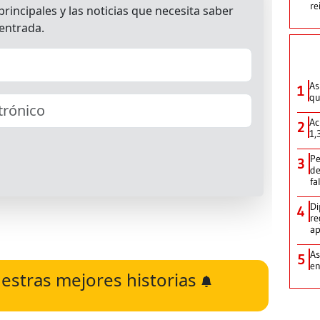
re
As
1
qu
Ac
2
1,
Pe
3
de
fa
Di
4
re
ap
As
5
e
estras mejores historias