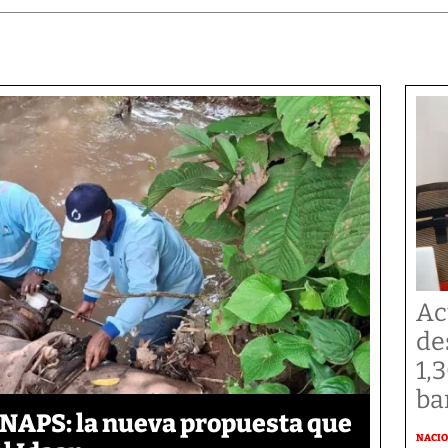
Ac
de
1,
ba
ANAPS: la nueva propuesta que
NACI