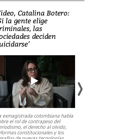
ideo, Catalina Botero:
Video: Lula la
Si la gente elige
candidatura 
riminales, las
promesas de i
ociedades deciden
en defensa, ed
uicidarse’
tierras raras
a exmagistrada colombiana habla
Entre recuerdos y es
obre el rol de contrapeso del
referencias hacia sus
eriodismo, el derecho al olvido,
presidente de Brasil,
eformas constitucionales y los
da Silva, oficializó 
esafíos de nuevas tecnologías
...
candidatura
...