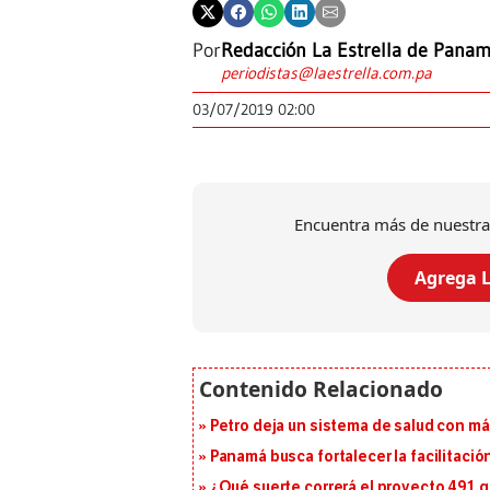
Por
Redacción La Estrella de Pana
periodistas@laestrella.com.pa
03/07/2019 02:00
Encuentra más de nuestra
Agrega L
Petro deja un sistema de salud con má
Panamá busca fortalecer la facilitaci
¿Qué suerte correrá el proyecto 491 