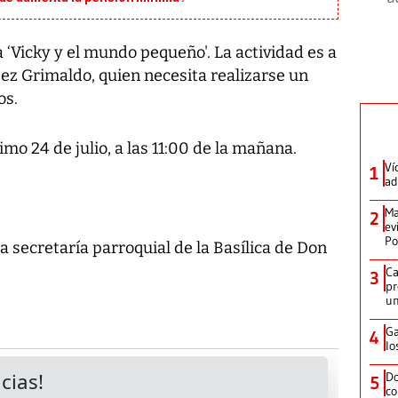
a ‘Vicky y el mundo pequeño'. La actividad es a
pez Grimaldo, quien necesita realizarse un
os.
mo 24 de julio, a las 11:00 de la mañana.
Ví
1
ad
Ma
2
ev
Po
a secretaría parroquial de la Basílica de Don
Ca
3
pr
un
Ga
4
lo
Do
5
co