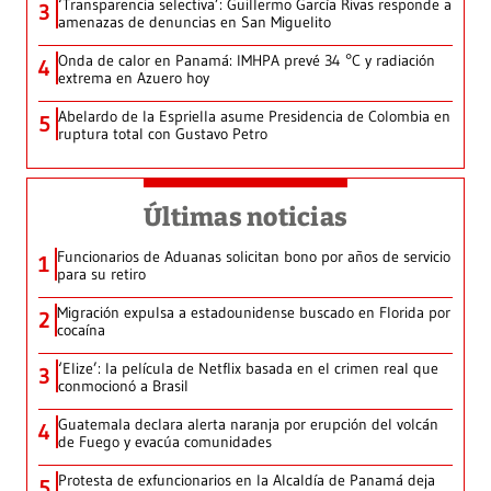
‘Transparencia selectiva’: Guillermo García Rivas responde a
3
amenazas de denuncias en San Miguelito
Onda de calor en Panamá: IMHPA prevé 34 °C y radiación
4
extrema en Azuero hoy
Abelardo de la Espriella asume Presidencia de Colombia en
5
ruptura total con Gustavo Petro
Últimas noticias
Funcionarios de Aduanas solicitan bono por años de servicio
1
para su retiro
Migración expulsa a estadounidense buscado en Florida por
2
cocaína
‘Elize’: la película de Netflix basada en el crimen real que
3
conmocionó a Brasil
Guatemala declara alerta naranja por erupción del volcán
4
de Fuego y evacúa comunidades
Protesta de exfuncionarios en la Alcaldía de Panamá deja
5