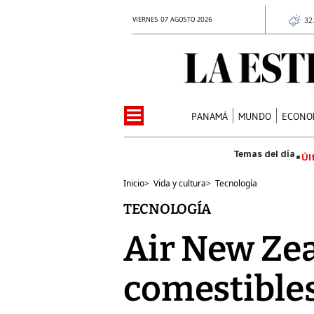
VIERNES 07 AGOSTO 2026
32
PANAMÁ
MUNDO
ECONO
Úl
Inicio
>
Vida y cultura
>
Tecnología
TECNOLOGÍA
Air New Zea
comestibles