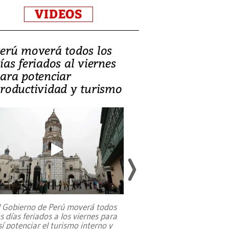
VIDEOS
erú moverá todos los
Video, Catalin
ías feriados al viernes
‘Si la gente el
ara potenciar
criminales, la
roductividad y turismo
sociedades de
suicidarse’
l Gobierno de Perú moverá todos
os días feriados a los viernes para
La exmagistrada co
sí potenciar el turismo interno y
sobre el rol de contr