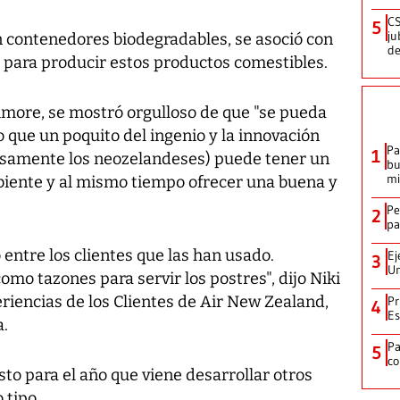
CS
5
ju
en contenedores biodegradables, se asoció con
de
para producir estos productos comestibles.
shmore, se mostró orgulloso de que "se pueda
o que un poquito del ingenio y la innovación
Pa
1
osamente los neozelandeses) puede tener un
bu
mi
biente y al mismo tiempo ofrecer una buena y
Pe
2
pa
 entre los clientes que las han usado.
Ej
3
Un
o tazones para servir los postres", dijo Niki
riencias de los Clientes de Air New Zealand,
Pr
4
Es
.
P
5
co
sto para el año que viene desarrollar otros
 tipo.