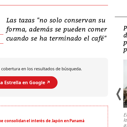
Las tazas "no solo conservan su
Video: Lula lanza su
P
forma, además se pueden comer
candidatura con
d
cuando se ha terminado el café"
promesas de inversión
p
en defensa, educación y
p
tierras raras
 cobertura en los resultados de búsqueda.
a Estrella en Google ↗️
E
l
que consolidan el interés de Japón en Panamá
Entre recuerdos y escuetas
a
referencias hacia sus adversarios, el