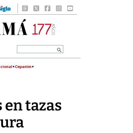
cional
Cepanim
 en tazas
sura