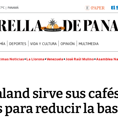
.7°C | PANAMÁ
MÍA
DEPORTES
VIDA Y CULTURA
OPINIÓN
MULTIMEDIA
timas Noticias
La Llorona
Venezuela
José Raúl Mulino
Asamblea Na
land sirve sus cafés
 para reducir la ba