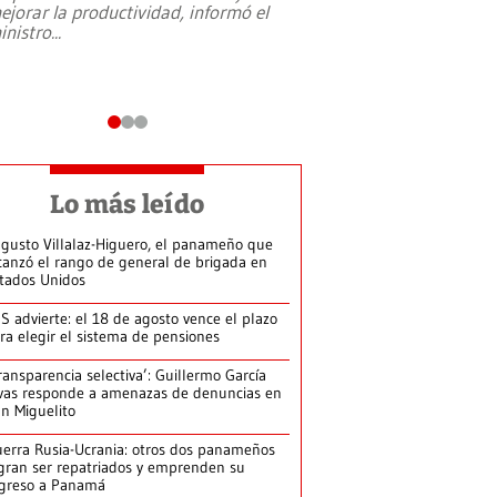
ejorar la productividad, informó el
periodismo, el derech
inistro
...
reformas constitucio
desafíos de nuevas t
Lo más leído
gusto Villalaz-Higuero, el panameño que
canzó el rango de general de brigada en
tados Unidos
S advierte: el 18 de agosto vence el plazo
ra elegir el sistema de pensiones
ransparencia selectiva’: Guillermo García
vas responde a amenazas de denuncias en
n Miguelito
erra Rusia-Ucrania: otros dos panameños
gran ser repatriados y emprenden su
greso a Panamá