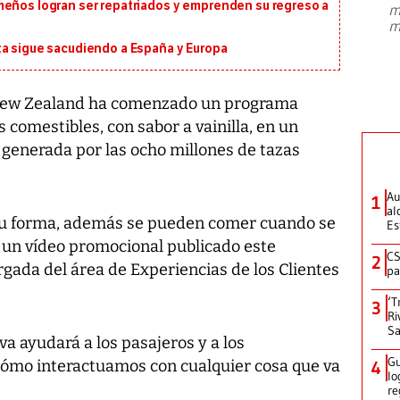
meños logran ser repatriados y emprenden su regreso a
m
presidente de Brasil, Luiz Inácio Lula
m
da Silva, oficializó este domingo su
candidatura
...
ta sigue sacudiendo a España y Europa
 New Zealand ha comenzado un programa
s comestibles, con sabor a vainilla, en un
 generada por las ocho millones de tazas
Au
1
al
 su forma, además se pueden comer cuando se
Es
n un vídeo promocional publicado este
CS
2
gada del área de Experiencias de los Clientes
pa
‘T
3
Ri
Sa
va ayudará a los pasajeros y a los
Gu
cómo interactuamos con cualquier cosa que va
4
lo
re