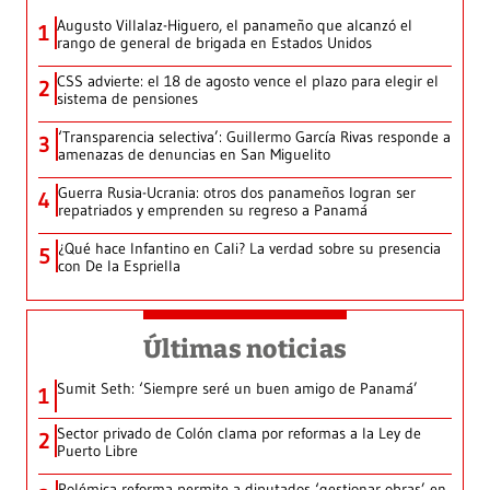
Augusto Villalaz-Higuero, el panameño que alcanzó el
1
rango de general de brigada en Estados Unidos
CSS advierte: el 18 de agosto vence el plazo para elegir el
2
sistema de pensiones
‘Transparencia selectiva’: Guillermo García Rivas responde a
3
amenazas de denuncias en San Miguelito
Guerra Rusia-Ucrania: otros dos panameños logran ser
4
repatriados y emprenden su regreso a Panamá
¿Qué hace Infantino en Cali? La verdad sobre su presencia
5
con De la Espriella
Últimas noticias
Sumit Seth: ‘Siempre seré un buen amigo de Panamá’
1
Sector privado de Colón clama por reformas a la Ley de
2
Puerto Libre
Polémica reforma permite a diputados ‘gestionar obras’ en