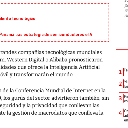
emergencia de gran
...
p
r
d
alento tecnológico
 Panamá tras estrategia de semiconductores e IA
 grandes compañías tecnológicas mundiales
, Western Digital o Alibaba pronosticaron
idades que ofrece la Inteligencia Artificial
Fa
1
móvil y transformarán el mundo.
Mu
2
lo
n de la Conferencia Mundial de Internet en la
Pi
, los gurús del sector advirtieron también, sin
3
es
seguridad y la privacidad que conllevan las
Or
4
te la gestión de macrodatos que conlleva la
ad
en