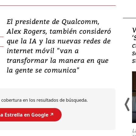
El presidente de Qualcomm,
Video, Japón: Terremoto
V
Alex Rogers, también consideró
deja heridos y graves
‘
que la IA y las nuevas redes de
daños en Kumamoto
c
internet móvil "van a
s
transformar la manera en que
s
la gente se comunica"
 cobertura en los resultados de búsqueda.
a Estrella en Google ↗️
Un fuerte terremoto de magnitud
7,1 se registró este martes 28 de
julio en la prefectura de Kumamoto,
L
al sur de Japón, provocando una
s