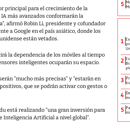
Mu
5
Mu
r principal para el crecimiento de la
e IA más avanzados conformarán la
a", afirmó Robin Li, presidente y cofundador
nte a Google en el país asiático, donde los
unidense están vetados.
Ex
1
pr
Un
irá la dependencia de los móviles al tiempo
Es
2
sensores inteligentes ocuparán su espacio.
Br
pl
 serán "mucho más precisas" y "estarán en
Pr
3
tr
spositivos, que se podrán activar con gestos o
De
4
me
Pa
5
du está realizando "una gran inversión para
mi
nteligencia Artificial a nivel global".