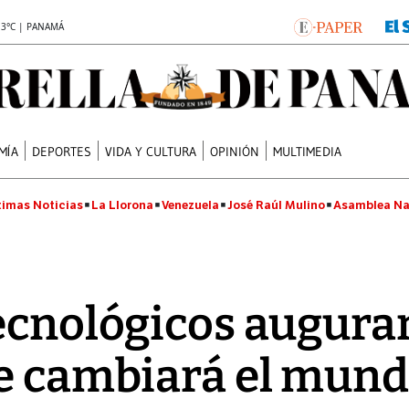
.3°C | PANAMÁ
MÍA
DEPORTES
VIDA Y CULTURA
OPINIÓN
MULTIMEDIA
timas Noticias
La Llorona
Venezuela
José Raúl Mulino
Asamblea Na
ecnológicos augura
ue cambiará el mun