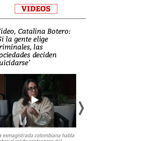
VIDEOS
ideo, Catalina Botero:
Video: Lula la
Si la gente elige
candidatura 
riminales, las
promesas de i
ociedades deciden
en defensa, ed
uicidarse’
tierras raras
a exmagistrada colombiana habla
Entre recuerdos y es
obre el rol de contrapeso del
referencias hacia sus