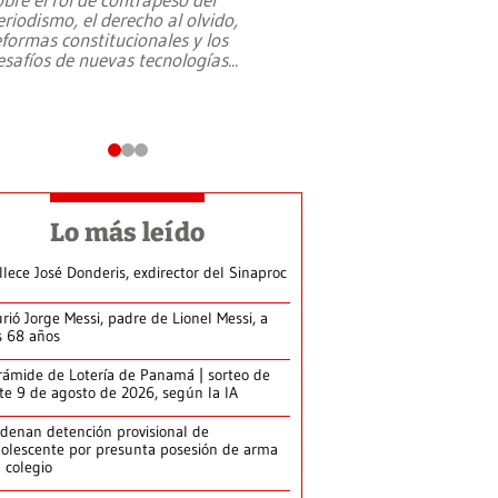
eriodismo, el derecho al olvido,
presidente de Brasil,
eformas constitucionales y los
da Silva, oficializó 
esafíos de nuevas tecnologías
...
candidatura
...
Lo más leído
llece José Donderis, exdirector del Sinaproc
rió Jorge Messi, padre de Lionel Messi, a
s 68 años
rámide de Lotería de Panamá | sorteo de
te 9 de agosto de 2026, según la IA
denan detención provisional de
olescente por presunta posesión de arma
 colegio