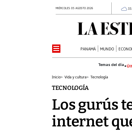
MIÉRCOLES 05 AGOSTO 2026
33
PANAMÁ
MUNDO
ECONO
Úl
Inicio
>
Vida y cultura
>
Tecnología
TECNOLOGÍA
Los gurús t
internet q