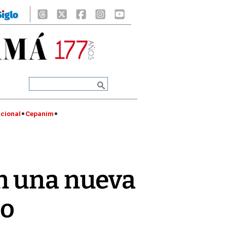
cional
Cepanim
n una nueva
do