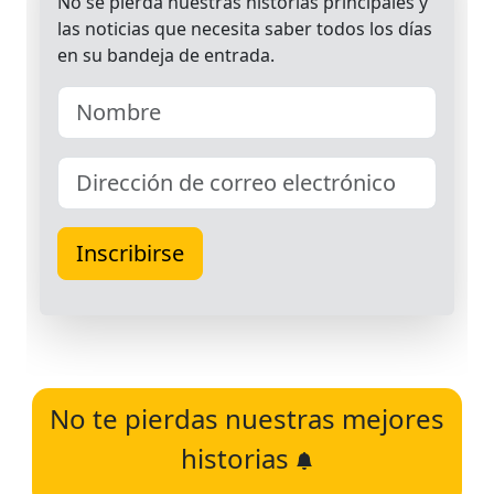
No te pierdas nuestras mejores
historias