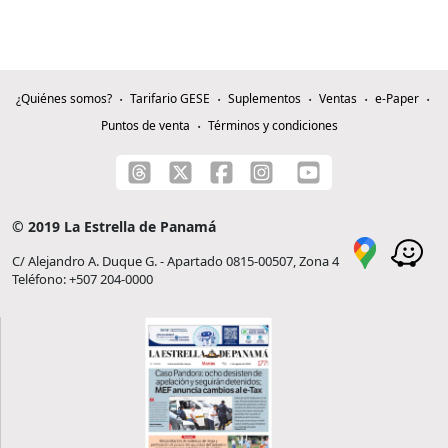
¿Quiénes somos?
Tarifario GESE
Suplementos
Ventas
e-Paper
Puntos de venta
Términos y condiciones
© 2019 La Estrella de Panamá
C/ Alejandro A. Duque G. - Apartado 0815-00507, Zona 4
Teléfono: +507 204-0000