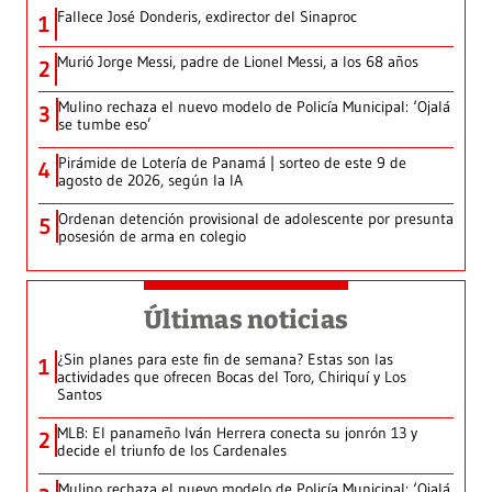
Fallece José Donderis, exdirector del Sinaproc
1
Murió Jorge Messi, padre de Lionel Messi, a los 68 años
2
Mulino rechaza el nuevo modelo de Policía Municipal: ‘Ojalá
3
se tumbe eso’
Pirámide de Lotería de Panamá | sorteo de este 9 de
4
agosto de 2026, según la IA
Ordenan detención provisional de adolescente por presunta
5
posesión de arma en colegio
Últimas noticias
¿Sin planes para este fin de semana? Estas son las
1
actividades que ofrecen Bocas del Toro, Chiriquí y Los
Santos
MLB: El panameño Iván Herrera conecta su jonrón 13 y
2
decide el triunfo de los Cardenales
Mulino rechaza el nuevo modelo de Policía Municipal: ‘Ojalá