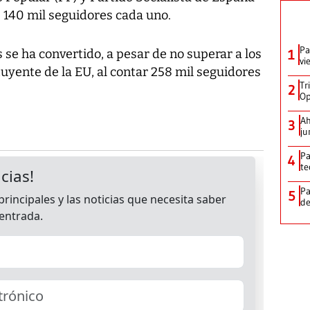
 140 mil seguidores cada uno.
Pa
 se ha convertido, a pesar de no superar a los
1
vi
uyente de la EU, al contar 258 mil seguidores
Tr
2
Op
Ah
3
ju
Pa
4
te
Pa
5
de