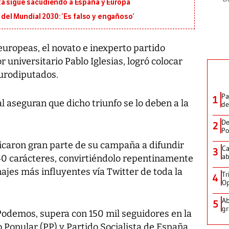
ta sigue sacudiendo a España y Europa
l del Mundial 2030: ‘Es falso y engañoso’
uropeas, el novato e inexperto partido
 universitario Pablo Iglesias, logró colocar
eurodiputados.
Pa
1
l aseguran que dicho triunfo se lo deben a la
de
De
2
Po
edicaron gran parte de su campaña a difundir
Ca
3
ab
140 carácteres, convirtiéndolo repentinamente
onajes más influyentes vía Twitter de toda la
Tr
4
Op
Ab
5
gr
Podemos, supera con 150 mil seguidores en la
o Popular (PP) y Partido Socialista de España