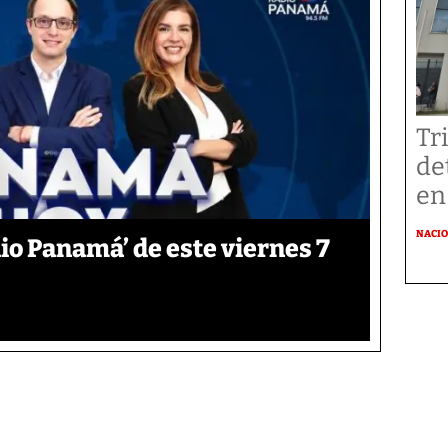
Tr
de
en
NACI
o Panamá’ de este viernes 7