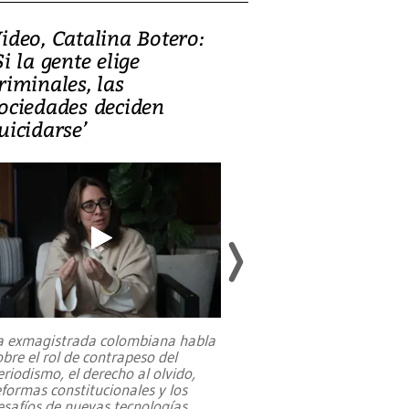
ideo, Catalina Botero:
Video: Lula la
Si la gente elige
candidatura 
riminales, las
promesas de i
ociedades deciden
en defensa, ed
uicidarse’
tierras raras
a exmagistrada colombiana habla
Entre recuerdos y es
obre el rol de contrapeso del
referencias hacia sus
eriodismo, el derecho al olvido,
presidente de Brasil,
eformas constitucionales y los
da Silva, oficializó 
esafíos de nuevas tecnologías
...
candidatura
...