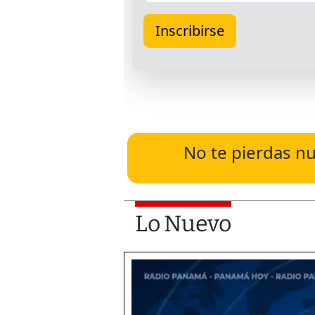
No te pierdas nu
Lo Nuevo