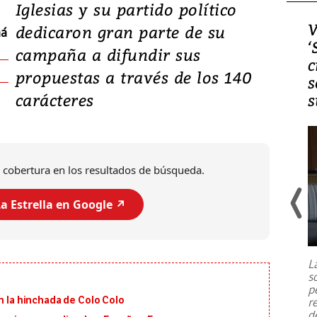
Iglesias y su partido político
Video, Japón: Terremoto
V
dedicaron gran parte de su
má
deja heridos y graves
‘
campaña a difundir sus
daños en Kumamoto
c
propuestas a través de los 140
s
carácteres
s
 cobertura en los resultados de búsqueda.
a Estrella en Google ↗️
Un fuerte terremoto de magnitud
7,1 se registró este martes 28 de
julio en la prefectura de Kumamoto,
L
al sur de Japón, provocando una
s
emergencia de gran
...
p
on la hinchada de Colo Colo
r
d