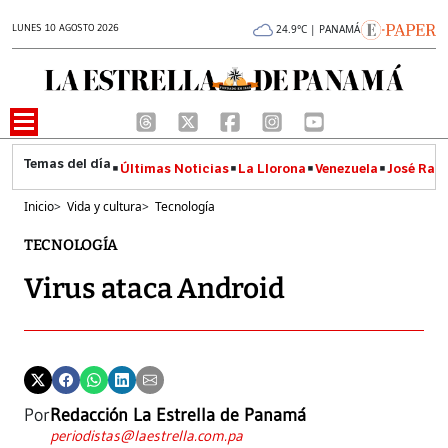
LUNES 10 AGOSTO 2026
24.9°C | PANAMÁ
Últimas Noticias
La Llorona
Venezuela
José Raúl
Inicio
>
Vida y cultura
>
Tecnología
TECNOLOGÍA
Virus ataca Android
Por
Redacción La Estrella de Panamá
periodistas@laestrella.com.pa