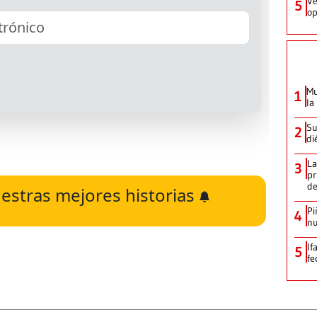
Ve
5
op
Mu
1
la
Su
2
di
La
3
pr
d
estras mejores historias
Pi
4
nu
If
5
fe