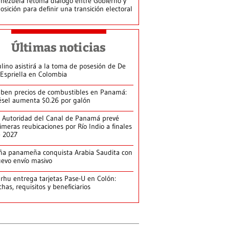
nezuela retoma diálogo entre Gobierno y
osición para definir una transición electoral
Últimas noticias
lino asistirá a la toma de posesión de De
 Espriella en Colombia
ben precios de combustibles en Panamá:
ésel aumenta $0.26 por galón
 Autoridad del Canal de Panamá prevé
imeras reubicaciones por Río Indio a finales
e 2027
ña panameña conquista Arabia Saudita con
evo envío masivo
arhu entrega tarjetas Pase-U en Colón:
chas, requisitos y beneficiarios