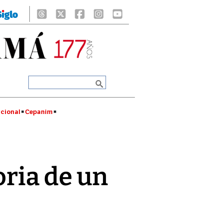
cional
Cepanim
oria de un