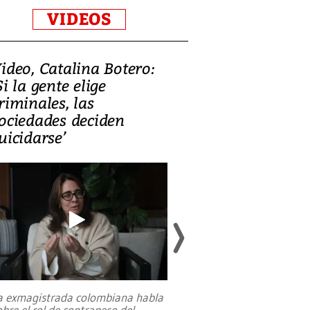
VIDEOS
ideo, Catalina Botero:
Video: Lula la
Si la gente elige
candidatura 
riminales, las
promesas de i
ociedades deciden
en defensa, ed
uicidarse’
tierras raras
a exmagistrada colombiana habla
Entre recuerdos y es
obre el rol de contrapeso del
referencias hacia sus