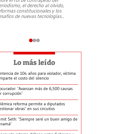
eriodismo, el derecho al olvido,
presidente de Brasil,
eformas constitucionales y los
da Silva, oficializó 
esafíos de nuevas tecnologías
...
candidatura
...
Lo más leído
ntencia de 104 años para violador, víctima
mparte el costo del silencio
ocurador: ‘Avanzan más de 6,500 causas
r corrupción’
lémica reforma permite a diputados
estionar obras’ en sus circuitos
mit Seth: ‘Siempre seré un buen amigo de
anamá’