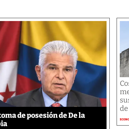
Co
me
su
de
 toma de posesión de De la
ECON
bia