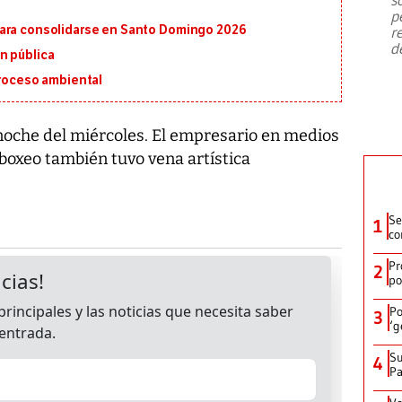
emergencia de gran
...
p
para consolidarse en Santo Domingo 2026
r
d
n pública
proceso ambiental
 noche del miércoles. El empresario en medios
oxeo también tuvo vena artística
Se
1
co
Pr
2
po
Po
3
‘g
Su
4
P