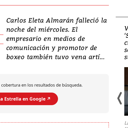
Carlos Eleta Almarán falleció la
Video, Japón: Terremoto
V
noche del miércoles. El
deja heridos y graves
‘
empresario en medios de
daños en Kumamoto
c
comunicación y promotor de
s
boxeo también tuvo vena artí...
s
 cobertura en los resultados de búsqueda.
a Estrella en Google ↗️
Un fuerte terremoto de magnitud
7,1 se registró este martes 28 de
julio en la prefectura de Kumamoto,
L
al sur de Japón, provocando una
s