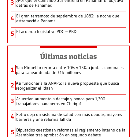
¿Por qué el Comando Sur entrena en Panamá? El objetivo
3
detrás de Panamax
El gran terremoto de septiembre de 1882: la noche que
4
estremeció a Panamá
El acuerdo legislativo PDC – PRD
5
Últimas noticias
San Miguelito recorta entre 10% y 13% a juntas comunales
1
para sanear deuda de $14 millones
Así funcionaría la ANAPS: la nueva propuesta que busca
2
reorganizar el Idaan
Acuerdan aumento a destajo y bonos para 1,300
3
trabajadores bananeros en Chiriquí
Petro deja un sistema de salud con más deudas, mayores
4
barreras y una reforma fallida
Diputados cuestionan reformas al reglamento interno de la
5
Asamblea tras aprobación en segundo debate