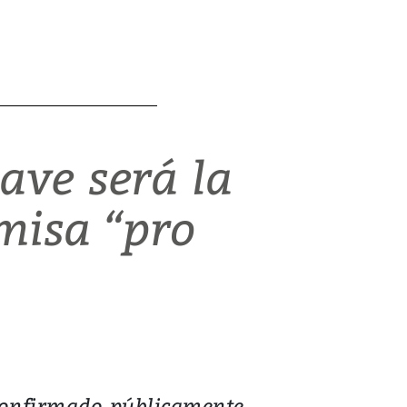
ave será la
 misa “pro
confirmado públicamente