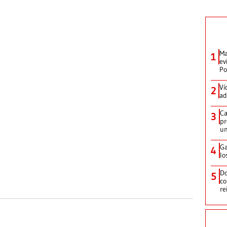
Ma
1
ev
Po
Ví
2
ad
Ca
3
pr
un
Ga
4
lo
Do
5
co
re