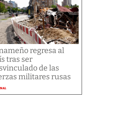
nameño regresa al
ís tras ser
svinculado de las
erzas militares rusas
ONAL