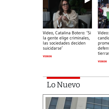
Video, Catalina Botero: ‘Si
Video:
la gente elige criminales,
candi
las sociedades deciden
prome
suicidarse’
defens
tierra
VIDEOS
VIDEOS
Lo Nuevo