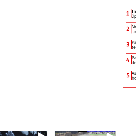
Tr
1
Op
Ah
2
ju
Pa
3
te
Pa
4
de
As
5
bo