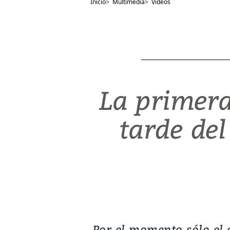
Inicio
>
Multimedia
>
Videos
La primera 
tarde del
Por el momento sólo el