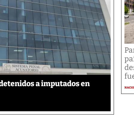
Pa
pa
de
fu
detenidos a imputados en
NACI