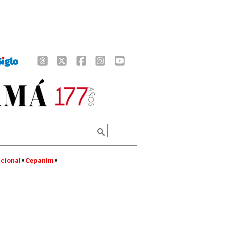
cional
Cepanim