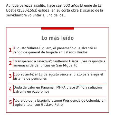
Aunque parezca insólito, hace casi 500 años Etienne de La
Boëtie (1530-1563) esboza, en su corta obra Discurso de la
servidumbre voluntaria, uno de los
...
Lo más leído
Augusto Villalaz-Higuero, el panameño que alcanzó el
1
rango de general de brigada en Estados Unidos
‘Transparencia selectiva’: Guillermo García Rivas responde a
2
amenazas de denuncias en San Miguelito
CSS advierte: el 18 de agosto vence el plazo para elegir el
3
sistema de pensiones
Onda de calor en Panamá: IMHPA prevé 34 °C y radiación
4
extrema en Azuero hoy
Abelardo de la Espriella asume Presidencia de Colombia en
5
ruptura total con Gustavo Petro