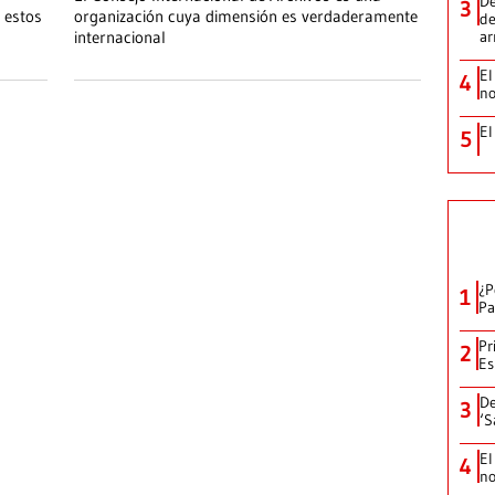
De
3
 estos
organización cuya dimensión es verdaderamente
de
internacional
a
El
4
no
El
5
¿P
1
Pa
Pr
2
Es
De
3
‘S
El
4
no