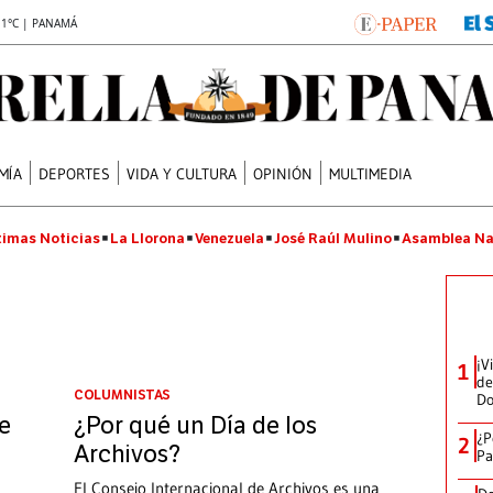
.1°C | PANAMÁ
MÍA
DEPORTES
VIDA Y CULTURA
OPINIÓN
MULTIMEDIA
timas Noticias
La Llorona
Venezuela
José Raúl Mulino
Asamblea Na
¡V
1
de
COLUMNISTAS
D
e
¿Por qué un Día de los
¿P
2
Archivos?
Pa
El Consejo Internacional de Archivos es una