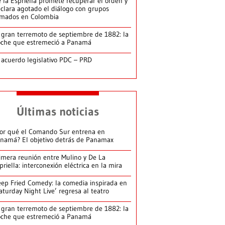
 la Espriella promete recuperar el orden y
clara agotado el diálogo con grupos
rmados en Colombia
 gran terremoto de septiembre de 1882: la
che que estremeció a Panamá
 acuerdo legislativo PDC – PRD
Últimas noticias
or qué el Comando Sur entrena en
namá? El objetivo detrás de Panamax
imera reunión entre Mulino y De La
priella: interconexión eléctrica en la mira
ep Fried Comedy: la comedia inspirada en
aturday Night Live’ regresa al teatro
 gran terremoto de septiembre de 1882: la
che que estremeció a Panamá