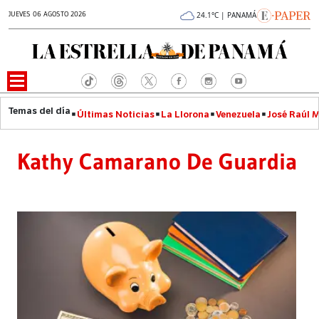
JUEVES 06 AGOSTO 2026
24.1°C | PANAMÁ
Últimas Noticias
La Llorona
Venezuela
José Raúl 
Kathy Camarano De Guardia