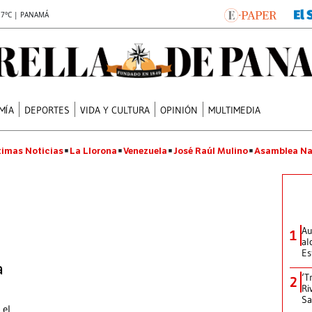
.7°C | PANAMÁ
MÍA
DEPORTES
VIDA Y CULTURA
OPINIÓN
MULTIMEDIA
timas Noticias
La Llorona
Venezuela
José Raúl Mulino
Asamblea Na
Au
1
al
Es
a
‘T
2
Ri
Sa
 el