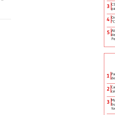
CS
3
pa
On
4
°C
Ab
5
de
Pe
Pa
1
de
Ca
2
ca
M
3
bu
fo