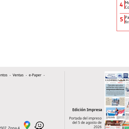
Mo
4
Co
Pa
5
fi
ntos
Ventas
e-Paper
Edición Impresa
Portada del impreso
del 5 de agosto de
2026
0507, Zona 4