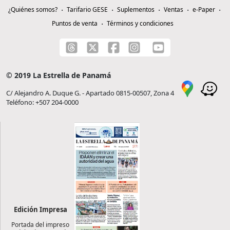
¿Quiénes somos?
Tarifario GESE
Suplementos
Ventas
e-Paper
Puntos de venta
Términos y condiciones
© 2019 La Estrella de Panamá
C/ Alejandro A. Duque G. - Apartado 0815-00507, Zona 4
Teléfono: +507 204-0000
Edición Impresa
Portada del impreso