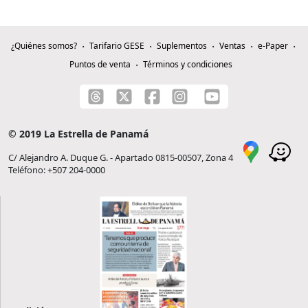
¿Quiénes somos?
Tarifario GESE
Suplementos
Ventas
e-Paper
Puntos de venta
Términos y condiciones
© 2019 La Estrella de Panamá
C/ Alejandro A. Duque G. - Apartado 0815-00507, Zona 4
Teléfono: +507 204-0000