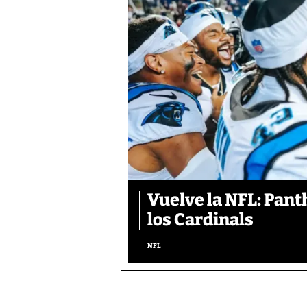
Vuelve la NFL: Pan
los Cardinals
NFL