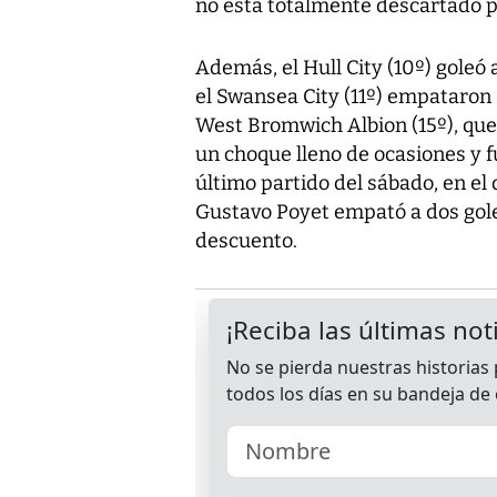
no está totalmente descartado par
Además, el Hull City (10º) goleó a
el Swansea City (11º) empataron 
West Bromwich Albion (15º), que
un choque lleno de ocasiones y f
último partido del sábado, en el
Gustavo Poyet empató a dos goles 
descuento.