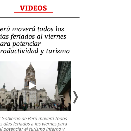
VIDEOS
erú moverá todos los
Video, Catalin
ías feriados al viernes
‘Si la gente el
ara potenciar
criminales, la
roductividad y turismo
sociedades de
suicidarse’
l Gobierno de Perú moverá todos
os días feriados a los viernes para
La exmagistrada co
sí potenciar el turismo interno y
sobre el rol de contr