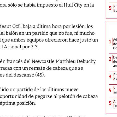
a sólo se había impuesto el Hull City en la
Pr
5
Es
sut Özil, baja a última hora por lesión, los
del balón en un partido que no fue, ni mucho
 que ambos equipos ofrecieron hace justo un
¡V
1
de
el Arsenal por 7-3.
D
De
2
bién francés del Newcastle Matthieu Debuchy
de
ar
rracas con un remate de cabeza que se
es del descanso (45).
Pr
3
di
Vu
dido un partido de los últimos nueve
4
an
 oportunidad de pegarse al pelotón de cabeza
An
5
séptima posición.
fi