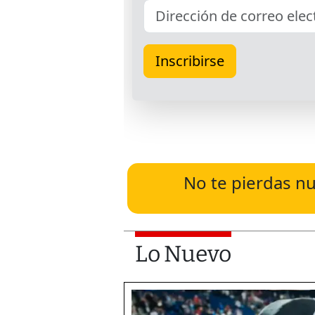
No te pierdas nu
Lo Nuevo