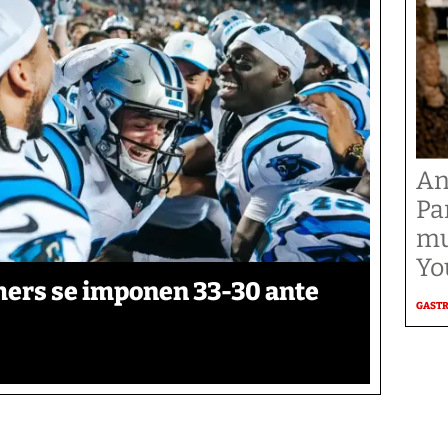
An
Pa
mu
Yo
thers se imponen 33-30 ante
GAST