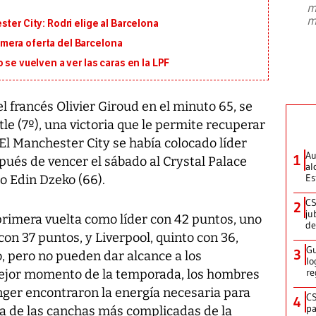
m
presidente de Brasil, Luiz Inácio Lula
m
ter City: Rodri elige al Barcelona
da Silva, oficializó este domingo su
candidatura
...
primera oferta del Barcelona
 se vuelven a ver las caras en la LPF
el francés Olivier Giroud en el minuto 65, se
e (7º), una victoria que le permite recuperar
.El Manchester City se había colocado líder
Au
1
spués de vencer el sábado al Crystal Palace
al
Es
io Edin Dzeko (66).
CS
2
ju
primera vuelta como líder con 42 puntos, uno
de
con 37 puntos, y Liverpool, quinto con 36,
Gu
3
, pero no pueden dar alcance a los
lo
re
mejor momento de la temporada, los hombres
nger encontraron la energía necesaria para
CS
4
pa
na de las canchas más complicadas de la