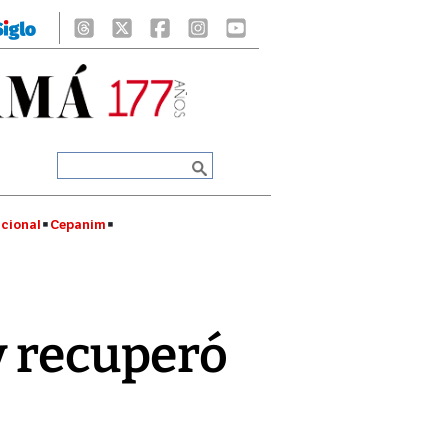
cional
Cepanim
y recuperó