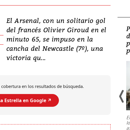
El Arsenal, con un solitario gol
Video: Lula lanza su
P
del francés Olivier Giroud en el
candidatura con
d
minuto 65, se impuso en la
promesas de inversión
p
cancha del Newcastle (7º), una
en defensa, educación y
p
victoria qu...
tierras raras
 cobertura en los resultados de búsqueda.
a Estrella en Google ↗️
E
l
Entre recuerdos y escuetas
a
referencias hacia sus adversarios, el