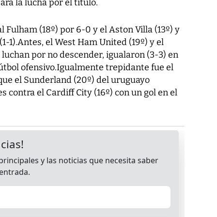
a la lucha por el título.
l Fulham (18º) por 6-0 y el Aston Villa (13º) y
(1-1).Antes, el West Ham United (19º) y el
 luchan por no descender, igualaron (3-3) en
útbol ofensivo.Igualmente trepidante fue el
 que el Sunderland (20º) del uruguayo
contra el Cardiff City (16º) con un gol en el