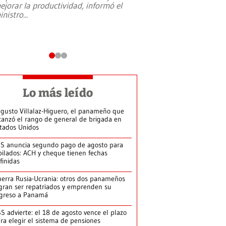
ejorar la productividad, informó el
periodismo, el derech
inistro
...
reformas constitucio
desafíos de nuevas t
Lo más leído
gusto Villalaz-Higuero, el panameño que
canzó el rango de general de brigada en
tados Unidos
S anuncia segundo pago de agosto para
bilados: ACH y cheque tienen fechas
finidas
erra Rusia-Ucrania: otros dos panameños
gran ser repatriados y emprenden su
greso a Panamá
S advierte: el 18 de agosto vence el plazo
ra elegir el sistema de pensiones