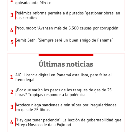
2
goleado ante México
Polémica reforma permite a diputados ‘gestionar obras’ en
3
sus circuitos
Procurador: ‘Avanzan más de 6,500 causas por corrupción’
4
Sumit Seth: ‘Siempre seré un buen amigo de Panamá’
5
Últimas noticias
AIG: Licencia digital en Panamá está lista, pero falta el
1
freno legal
¿Por qué varían los pesos de los tanques de gas de 25
2
libras? Tropigas responde a la polémica
Acodeco niega sanciones a minisúper por irregularidades
3
en gas de 25 libras
‘Hay que tener paciencia’: La lección de gobernabilidad que
4
Mireya Moscoso le da a Fujimori