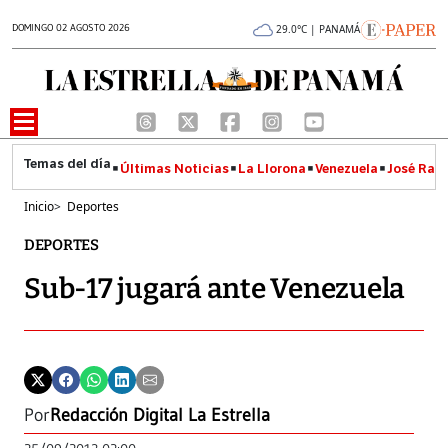
DOMINGO 02 AGOSTO 2026
29.0°C | PANAMÁ
Últimas Noticias
La Llorona
Venezuela
José Raúl
Inicio
>
Deportes
DEPORTES
Sub-17 jugará ante Venezuela
Por
Redacción Digital La Estrella