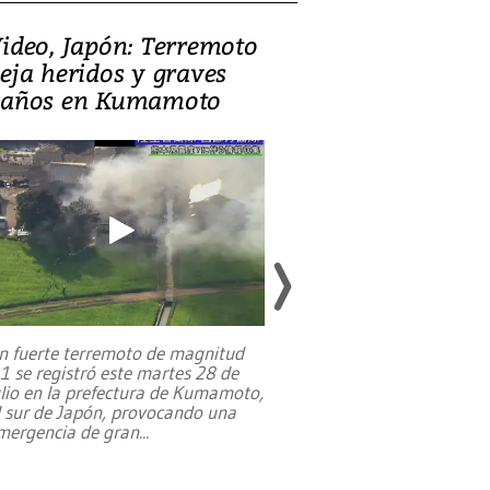
ideo, Japón: Terremoto
Israel regala 
eja heridos y graves
nueva embaja
años en Kumamoto
Jerusalén sob
familias pales
n fuerte terremoto de magnitud
,1 se registró este martes 28 de
Estados Unidos ha a
ulio en la prefectura de Kumamoto,
un dólar y durante 9
l sur de Japón, provocando una
el terreno para su 
mergencia de gran
...
en Jerusalén Oeste, 
perteneció hasta
...