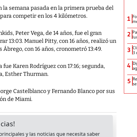
n la semana pasada en la primera prueba del
e para competir en los 4 kilómetros.
Fo
1
me
Pa
kids, Peter Vega, de 14 años, fue el gran
2
lu
rar 13:03. Manuel Pitty, con 16 años, realizó un
Cl
ús Ábrego, con 16 años, cronometró 13:49.
3
3 
Di
4
a fue Karen Rodríguez con 17:16; segunda,
ag
ra, Esther Thurman.
Re
5
se
 Jorge Castelblanco y Fernando Blanco por sus
tón de Miami.