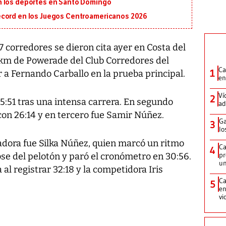
n los deportes en Santo Domingo
écord en los Juegos Centroamericanos 2026
 corredores se dieron cita ayer en Costa del
8 km de Powerade del Club Corredores del
Ca
1
 a Fernando Carballo en la prueba principal.
en
Ví
2
25:51 tras una intensa carrera. En segundo
ad
con 26:14 y en tercero fue Samir Núñez.
Ga
3
lo
adora fue Silka Núñez, quien marcó un ritmo
Ca
4
pr
ose del pelotón y paró el cronómetro en 30:56.
un
 al registrar 32:18 y la competidora Iris
Ca
5
en
vi