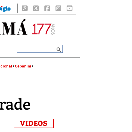
cional
Cepanim
erade
VIDEOS