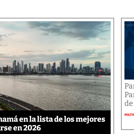
Pa
Pa
de
POLÍT
namá en la lista de los mejores
arse en 2026