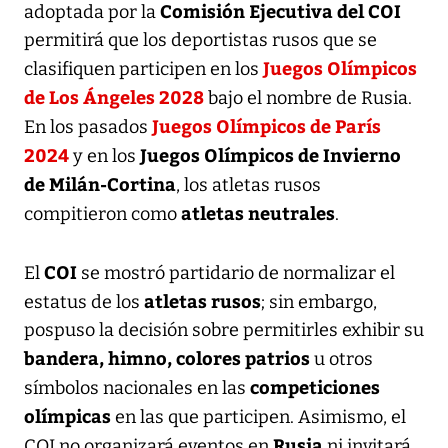
Comisión Ejecutiva del COI
adoptada por la
permitirá que los deportistas rusos que se
Juegos Olímpicos
clasifiquen participen en los
de Los Ángeles 2028
bajo el nombre de Rusia.
Juegos Olímpicos de París
En los pasados
2024
Juegos Olímpicos de Invierno
y en los
de Milán-Cortina
, los atletas rusos
atletas neutrales
compitieron como
.
COI
El
se mostró partidario de normalizar el
atletas rusos
estatus de los
; sin embargo,
pospuso la decisión sobre permitirles exhibir su
bandera, himno, colores patrios
u otros
competiciones
símbolos nacionales en las
olímpicas
en las que participen. Asimismo, el
Rusia
COI no organizará eventos en
ni invitará