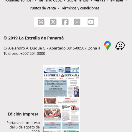
¿Quiénes somos?
Tarifario GESE
Suplementos
Ventas
e-Paper
Puntos de venta
Términos y condiciones
© 2019 La Estrella de Panamá
C/ Alejandro A. Duque G. - Apartado 0815-00507, Zona 4
Teléfono: +507 204-0000
Edición Impresa
Portada del impreso
del 6 de agosto de
2026