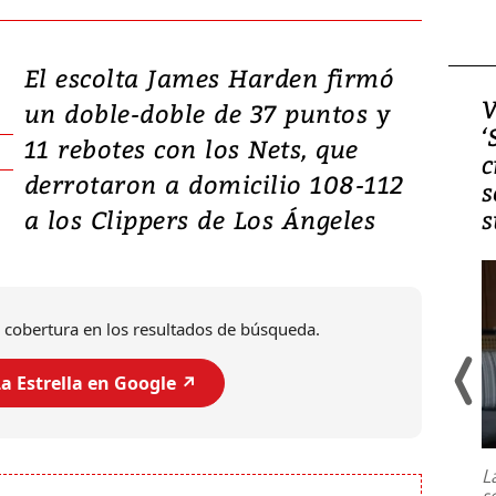
El escolta James Harden firmó
Video, Japón: Terremoto
V
un doble-doble de 37 puntos y
deja heridos y graves
‘
11 rebotes con los Nets, que
daños en Kumamoto
c
derrotaron a domicilio 108-112
s
a los Clippers de Los Ángeles
s
 cobertura en los resultados de búsqueda.
a Estrella en Google ↗️
Un fuerte terremoto de magnitud
7,1 se registró este martes 28 de
julio en la prefectura de Kumamoto,
L
al sur de Japón, provocando una
s