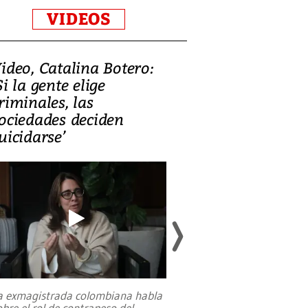
VIDEOS
ideo, Catalina Botero:
Video: Lula la
Si la gente elige
candidatura 
riminales, las
promesas de i
ociedades deciden
en defensa, ed
uicidarse’
tierras raras
a exmagistrada colombiana habla
Entre recuerdos y es
obre el rol de contrapeso del
referencias hacia sus