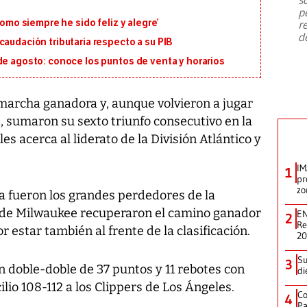
emergencia de gran
...
p
como siempre he sido feliz y alegre’
r
d
caudación tributaria respecto a su PIB
de agosto: conoce los puntos de venta y horarios
marcha ganadora y, aunque volvieron a jugar
t, sumaron su sexto triunfo consecutivo en la
es acerca al liderato de la División Atlántico y
IM
1
pr
zo
fia fueron los grandes perdedores de la
s de Milwaukee recuperaron el camino ganador
EN
2
Re
r estar también al frente de la clasificación.
2
Su
3
 doble-doble de 37 puntos y 11 rebotes con
di
lio 108-112 a los Clippers de Los Ángeles.
Co
4
Pa