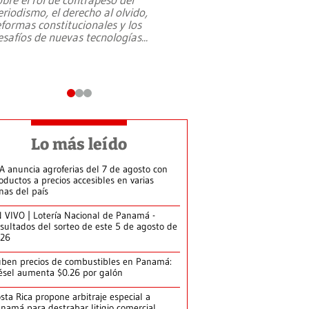
eriodismo, el derecho al olvido,
presidente de Brasil,
eformas constitucionales y los
da Silva, oficializó 
esafíos de nuevas tecnologías
...
candidatura
...
Lo más leído
A anuncia agroferias del 7 de agosto con
oductos a precios accesibles en varias
nas del país
 VIVO | Lotería Nacional de Panamá -
sultados del sorteo de este 5 de agosto de
026
ben precios de combustibles en Panamá:
ésel aumenta $0.26 por galón
sta Rica propone arbitraje especial a
namá para destrabar litigio comercial