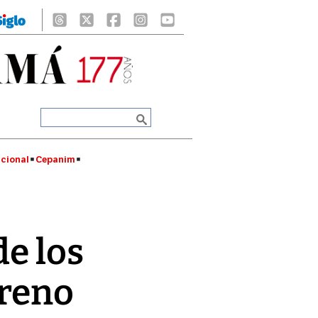
cional
Cepanim
de los
rreno