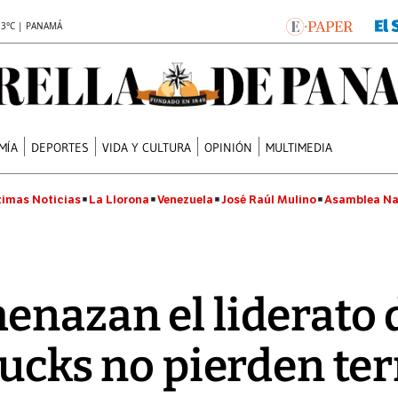
.3°C | PANAMÁ
MÍA
DEPORTES
VIDA Y CULTURA
OPINIÓN
MULTIMEDIA
timas Noticias
La Llorona
Venezuela
José Raúl Mulino
Asamblea Na
enazan el liderato 
 Bucks no pierden te