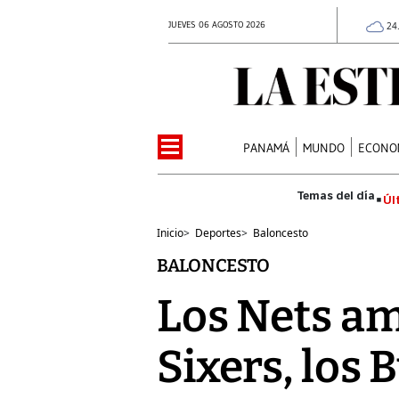
JUEVES 06 AGOSTO 2026
24
PANAMÁ
MUNDO
ECONO
Úl
Inicio
>
Deportes
>
Baloncesto
BALONCESTO
Los Nets am
Sixers, los