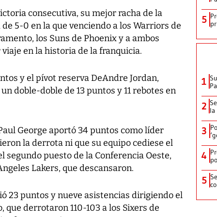
ictoria consecutiva, su mejor racha de la
Pr
5
pr
de 5-0 en la que venciendo a los Warriors de
cramento, los Suns de Phoenix y a ambos
iaje en la historia de la franquicia.
untos y el pívot reserva DeAndre Jordan,
Su
1
P
 un doble-doble de 13 puntos y 11 rebotes en
Se
2
la
Po
ro Paul George aportó 34 puntos como líder
3
‘g
ieron la derrota ni que su equipo cediese el
Pr
4
y el segundo puesto de la Conferencia Oeste,
po
 Angeles Lakers, que descansaron.
Se
5
co
ió 23 puntos y nueve asistencias dirigiendo el
, que derrotaron 110-103 a los Sixers de