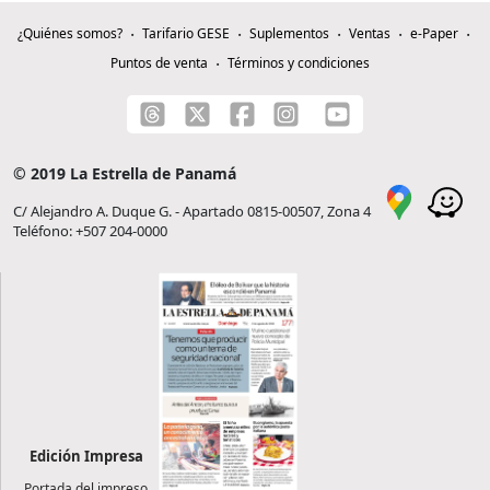
¿Quiénes somos?
Tarifario GESE
Suplementos
Ventas
e-Paper
Puntos de venta
Términos y condiciones
© 2019 La Estrella de Panamá
C/ Alejandro A. Duque G. - Apartado 0815-00507, Zona 4
Teléfono: +507 204-0000
Edición Impresa
Portada del impreso