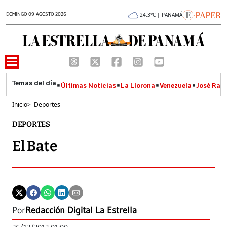
DOMINGO 09 AGOSTO 2026
24.3°C | PANAMÁ
Últimas Noticias
La Llorona
Venezuela
José Raúl
Inicio
>
Deportes
DEPORTES
El Bate
Por
Redacción Digital La Estrella