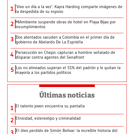
‘Vivo un día a la vez’: Kayra Harding comparte imágenes de
1
la despedida de su esposo
MiAmbiente suspende obras de hotel en Playa Bijao por
2
incumplimientos
Dos atentados sacuden a Colombia en el primer día de
3
gobierno de Abelardo De La Espriella
Persecución en Chepo: capturan a hombre señalado de
4
disparar contra agentes del Senafront
Los no alineados superan el 51% del padrón y le quitan la
5
mayoría a los partidos políticos
Últimas noticias
El talento joven encuentra su pantalla​
1
Etnicidad, estereotipo y criminalidad
2
El óleo perdido de Simón Bolívar: la increíble historia del
3