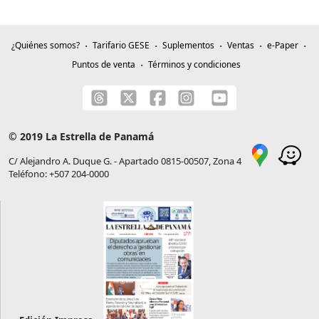
¿Quiénes somos?
Tarifario GESE
Suplementos
Ventas
e-Paper
Puntos de venta
Términos y condiciones
© 2019 La Estrella de Panamá
C/ Alejandro A. Duque G. - Apartado 0815-00507, Zona 4
Teléfono: +507 204-0000