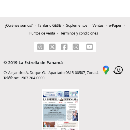
¿Quiénes somos?
Tarifario GESE
Suplementos
Ventas
e-Paper
Puntos de venta
Términos y condiciones
© 2019 La Estrella de Panamá
C/ Alejandro A. Duque G. - Apartado 0815-00507, Zona 4
Teléfono: +507 204-0000